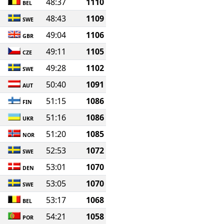
48:37
1110
BEL
48:43
1109
SWE
49:04
1106
GBR
49:11
1105
CZE
49:28
1102
SWE
50:40
1091
AUT
51:15
1086
FIN
51:16
1086
UKR
51:20
1085
NOR
52:53
1072
SWE
53:01
1070
DEN
53:05
1070
SWE
53:17
1068
BEL
54:21
1058
POR