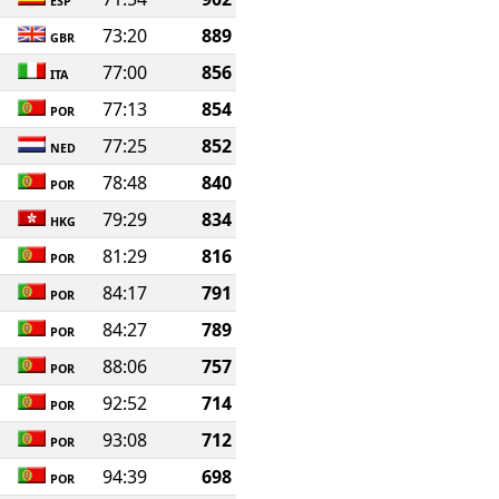
ESP
73:20
889
GBR
77:00
856
ITA
77:13
854
POR
77:25
852
NED
78:48
840
POR
79:29
834
HKG
81:29
816
POR
84:17
791
POR
84:27
789
POR
88:06
757
POR
92:52
714
POR
93:08
712
POR
94:39
698
POR