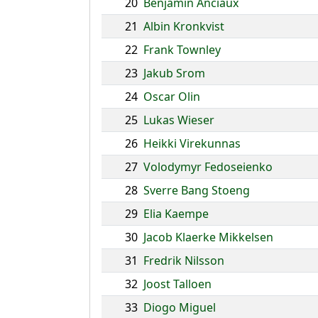
20
Benjamin Anciaux
21
Albin Kronkvist
22
Frank Townley
23
Jakub Srom
24
Oscar Olin
25
Lukas Wieser
26
Heikki Virekunnas
27
Volodymyr Fedoseienko
28
Sverre Bang Stoeng
29
Elia Kaempe
30
Jacob Klaerke Mikkelsen
31
Fredrik Nilsson
32
Joost Talloen
33
Diogo Miguel