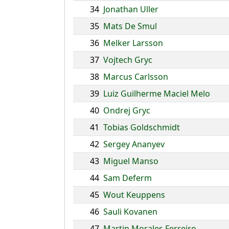
34
Jonathan Uller
35
Mats De Smul
36
Melker Larsson
37
Vojtech Gryc
38
Marcus Carlsson
39
Luiz Guilherme Maciel Melo
40
Ondrej Gryc
41
Tobias Goldschmidt
42
Sergey Ananyev
43
Miguel Manso
44
Sam Deferm
45
Wout Keuppens
46
Sauli Kovanen
47
Martin Morales Ferreiro