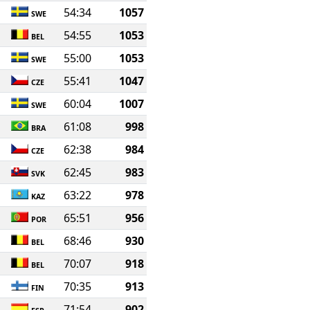
54:34
1057
SWE
54:55
1053
BEL
55:00
1053
SWE
55:41
1047
CZE
60:04
1007
SWE
61:08
998
BRA
62:38
984
CZE
62:45
983
SVK
63:22
978
KAZ
65:51
956
POR
68:46
930
BEL
70:07
918
BEL
70:35
913
FIN
71:54
902