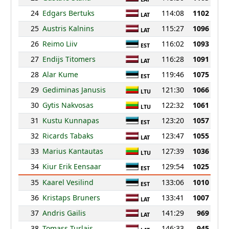
24
Edgars Bertuks
114:08
1102
LAT
25
Austris Kalnins
115:27
1096
LAT
26
Reimo Liiv
116:02
1093
EST
27
Endijs Titomers
116:28
1091
LAT
28
Alar Kume
119:46
1075
EST
29
Gediminas Janusis
121:30
1066
LTU
30
Gytis Nakvosas
122:32
1061
LTU
31
Kustu Kunnapas
123:20
1057
EST
32
Ricards Tabaks
123:47
1055
LAT
33
Marius Kantautas
127:39
1036
LTU
34
Kiur Erik Eensaar
129:54
1025
EST
35
Kaarel Vesilind
133:06
1010
EST
36
Kristaps Bruners
133:41
1007
LAT
37
Andris Gailis
141:29
969
LAT
38
Tomass Turlajs
146:33
945