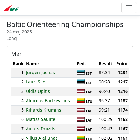
Baltic Orienteering Championships
24 maj 2025
Long
Men
Rank
Name
Fed.
Result
Point
1
Jurgen Joonas
87:34
1231
EST
2
Lauri Sild
90:28
1217
EST
3
Uldis Upitis
90:40
1216
LAT
4
Algirdas Bartkevicius
96:37
1187
LTU
5
Rihards Krumins
99:21
1174
LAT
6
Matiss Saulite
100:29
1168
LAT
7
Ainars Drozds
100:43
1167
LAT
8
Vilius Aleliunas
102:02
1161
LTU