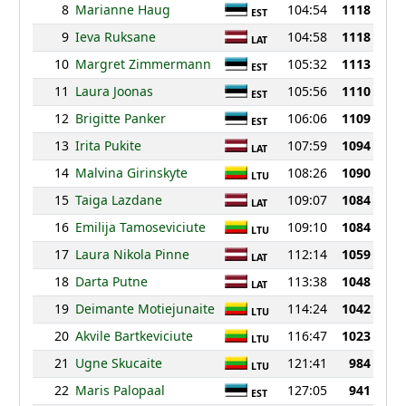
8
Marianne Haug
104:54
1118
EST
9
Ieva Ruksane
104:58
1118
LAT
10
Margret Zimmermann
105:32
1113
EST
11
Laura Joonas
105:56
1110
EST
12
Brigitte Panker
106:06
1109
EST
13
Irita Pukite
107:59
1094
LAT
14
Malvina Girinskyte
108:26
1090
LTU
15
Taiga Lazdane
109:07
1084
LAT
16
Emilija Tamoseviciute
109:10
1084
LTU
17
Laura Nikola Pinne
112:14
1059
LAT
18
Darta Putne
113:38
1048
LAT
19
Deimante Motiejunaite
114:24
1042
LTU
20
Akvile Bartkeviciute
116:47
1023
LTU
21
Ugne Skucaite
121:41
984
LTU
22
Maris Palopaal
127:05
941
EST