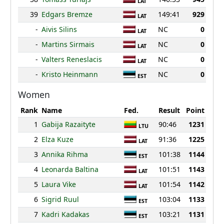
LAT
39
Edgars Bremze
149:41
929
LAT
-
Aivis Silins
NC
0
LAT
-
Martins Sirmais
NC
0
LAT
-
Valters Reneslacis
NC
0
LAT
-
Kristo Heinmann
NC
0
EST
Women
Rank
Name
Fed.
Result
Point
1
Gabija Razaityte
90:46
1231
LTU
2
Elza Kuze
91:36
1225
LAT
3
Annika Rihma
101:38
1144
EST
4
Leonarda Baltina
101:51
1143
LAT
5
Laura Vike
101:54
1142
LAT
6
Sigrid Ruul
103:04
1133
EST
7
Kadri Kadakas
103:21
1131
EST