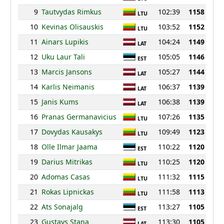
9
Tautvydas Rimkus
102:39
1158
LTU
10
Kevinas Olisauskis
103:52
1152
LTU
11
Ainars Lupikis
104:24
1149
LAT
12
Uku Laur Tali
105:05
1146
EST
13
Marcis Jansons
105:27
1144
LAT
14
Karlis Neimanis
106:37
1139
LAT
15
Janis Kums
106:38
1139
LAT
16
Pranas Germanavicius
107:26
1135
LTU
17
Dovydas Kausakys
109:49
1123
LTU
18
Olle Ilmar Jaama
110:22
1120
EST
19
Darius Mitrikas
110:25
1120
LTU
20
Adomas Casas
111:32
1115
LTU
21
Rokas Lipnickas
111:58
1113
LTU
22
Ats Sonajalg
113:27
1105
EST
23
Gustavs Stana
113:30
1105
LAT