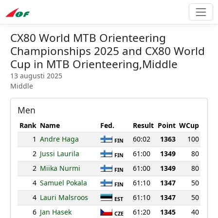
CX80 World MTB Orienteering
Championships 2025 and CX80 World
Cup in MTB Orienteering,Middle
13 augusti 2025
Middle
Men
Rank
Name
Fed.
Result
Point
WCup
1
Andre Haga
60:02
1363
100
FIN
2
Jussi Laurila
61:00
1349
80
FIN
2
Miika Nurmi
61:00
1349
80
FIN
4
Samuel Pokala
61:10
1347
50
FIN
4
Lauri Malsroos
61:10
1347
50
EST
6
Jan Hasek
61:20
1345
40
CZE