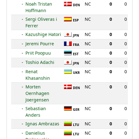
-
Noah Tristan
NC
0
0
DEN
Hoffmann
-
Sergi Oliveras i
NC
0
0
ESP
Ferrer
-
Kazushige Hatori
NC
0
0
JPN
-
Jeremi Pourre
NC
0
0
FRA
-
Priit Poopuu
NC
0
0
EST
-
Toshio Adachi
NC
0
0
JPN
-
Renat
NC
0
0
UKR
Khasanshin
-
Morten
NC
0
0
DEN
Oernhagen
Joergensen
-
Sebastian
NC
0
0
GER
Anders
-
Ignas Ambrazas
NC
0
0
LTU
-
Danielius
NC
0
0
LTU