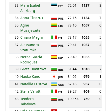
33
Marii Isabel
72:01
1137
8
EST
Allikberg
34
Anna Tkaczuk
72:16
1134
7
POL
35
Agne
78:10
1057
6
LTU
Musajevaite
36
Chiara Magni
78:17
1055
5
ITA
37
Aleksandra
79:41
1037
4
POL
Szaturska
38
Nerea Garcia
79:49
1035
3
ESP
Rodriguez
39
Greta Dimitrova
81:44
1010
2
BUL
40
Naoko Kano
84:05
979
1
JPN
41
Nataliia Pustova
87:18
937
0
UKR
42
Stella Varotti
89:27
909
0
ITA
43
Teodora
100:54
759
0
BUL
Tabakova
44
Lai Han Dennex
133:12
336
0