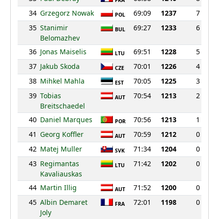
FRA
34
Grzegorz Nowak
69:09
1237
7
POL
35
Stanimir
69:27
1233
6
BUL
Belomazhev
36
Jonas Maiselis
69:51
1228
5
LTU
37
Jakub Skoda
70:01
1226
4
CZE
38
Mihkel Mahla
70:05
1225
3
EST
39
Tobias
70:54
1213
2
AUT
Breitschaedel
40
Daniel Marques
70:56
1213
1
POR
41
Georg Koffler
70:59
1212
0
AUT
42
Matej Muller
71:34
1204
0
SVK
43
Regimantas
71:42
1202
0
LTU
Kavaliauskas
44
Martin Illig
71:52
1200
0
AUT
45
Albin Demaret
72:01
1198
0
FRA
Joly