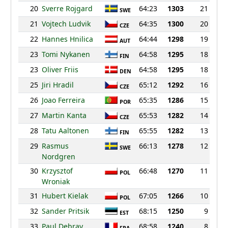
20
Sverre Rojgard
64:23
1303
21
SWE
21
Vojtech Ludvik
64:35
1300
20
CZE
22
Hannes Hnilica
64:44
1298
19
AUT
23
Tomi Nykanen
64:58
1295
18
FIN
23
Oliver Friis
64:58
1295
18
DEN
25
Jiri Hradil
65:12
1292
16
CZE
26
Joao Ferreira
65:35
1286
15
POR
27
Martin Kanta
65:53
1282
14
CZE
28
Tatu Aaltonen
65:55
1282
13
FIN
29
Rasmus
66:13
1278
12
SWE
Nordgren
30
Krzysztof
66:48
1270
11
POL
Wroniak
31
Hubert Kielak
67:05
1266
10
POL
32
Sander Pritsik
68:15
1250
9
EST
33
Paul Debray
68:58
1240
8