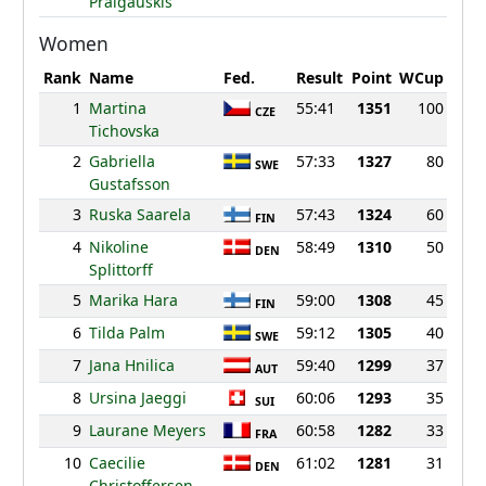
Pralgauskis
Women
Rank
Name
Fed.
Result
Point
WCup
1
Martina
55:41
1351
100
CZE
Tichovska
2
Gabriella
57:33
1327
80
SWE
Gustafsson
3
Ruska Saarela
57:43
1324
60
FIN
4
Nikoline
58:49
1310
50
DEN
Splittorff
5
Marika Hara
59:00
1308
45
FIN
6
Tilda Palm
59:12
1305
40
SWE
7
Jana Hnilica
59:40
1299
37
AUT
8
Ursina Jaeggi
60:06
1293
35
SUI
9
Laurane Meyers
60:58
1282
33
FRA
10
Caecilie
61:02
1281
31
DEN
Christoffersen