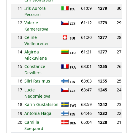
11
Iris Aurora
61:09
1279
30
ITA
Pecorari
12
Valerie
61:12
1279
29
CZE
Kamererova
13
Celine
61:20
1277
28
SUI
Wellenreiter
14
Algirda
61:21
1277
27
LTU
Mickuviene
15
Constance
63:01
1255
26
FRA
Devillers
16
Siiri Rasimus
63:03
1255
25
FIN
17
Lucie
63:47
1245
24
CZE
Nedomlelova
18
Karin Gustafsson
63:59
1242
23
SWE
19
Antonia Haga
64:46
1232
22
FIN
20
Camilla
65:04
1228
21
DEN
Soegaard