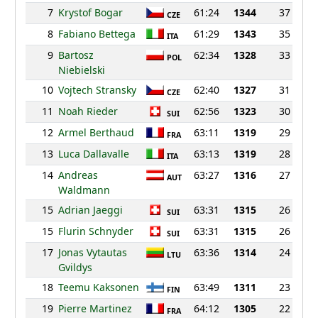
7
Krystof Bogar
61:24
1344
37
CZE
8
Fabiano Bettega
61:29
1343
35
ITA
9
Bartosz
62:34
1328
33
POL
Niebielski
10
Vojtech Stransky
62:40
1327
31
CZE
11
Noah Rieder
62:56
1323
30
SUI
12
Armel Berthaud
63:11
1319
29
FRA
13
Luca Dallavalle
63:13
1319
28
ITA
14
Andreas
63:27
1316
27
AUT
Waldmann
15
Adrian Jaeggi
63:31
1315
26
SUI
15
Flurin Schnyder
63:31
1315
26
SUI
17
Jonas Vytautas
63:36
1314
24
LTU
Gvildys
18
Teemu Kaksonen
63:49
1311
23
FIN
19
Pierre Martinez
64:12
1305
22
FRA