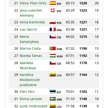
21
Elena Yllan Ortiz
65:15
1226
20
ESP
22
Jana Luescher
65:29
1223
19
SUI
Alemany
23
Anna Kaminska
65:35
1221
18
POL
24
Lou Garcin
65:36
1221
17
FRA
25
Marie
66:02
1215
16
CZE
Kamarytova
26
Marisa Costa
67:32
1196
15
POR
27
Bianka Tamas
67:51
1192
14
HUN
28
Marketa
68:52
1178
13
CZE
Mulickova
29
Karolina
69:57
1164
12
LTU
Mickeviciute
Juodisiene
30
Eleri Hirv
70:01
1163
11
EST
31
Elvira Larsson
71:10
1148
10
SWE
32
Juste Umbrasaite
71:56
1138
9
LTU