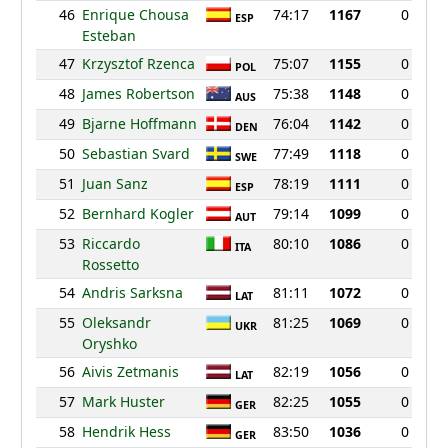
46
Enrique Chousa
74:17
1167
0
ESP
Esteban
47
Krzysztof Rzenca
75:07
1155
0
POL
48
James Robertson
75:38
1148
0
AUS
49
Bjarne Hoffmann
76:04
1142
0
DEN
50
Sebastian Svard
77:49
1118
0
SWE
51
Juan Sanz
78:19
1111
0
ESP
52
Bernhard Kogler
79:14
1099
0
AUT
53
Riccardo
80:10
1086
0
ITA
Rossetto
54
Andris Sarksna
81:11
1072
0
LAT
55
Oleksandr
81:25
1069
0
UKR
Oryshko
56
Aivis Zetmanis
82:19
1056
0
LAT
57
Mark Huster
82:25
1055
0
GER
58
Hendrik Hess
83:50
1036
0
GER