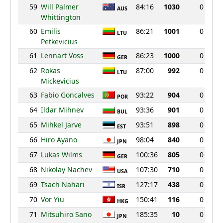
59
Will Palmer
84:16
1030
0
AUS
Whittington
60
Emilis
86:21
1001
0
LTU
Petkevicius
61
Lennart Voss
86:23
1000
0
GER
62
Rokas
87:00
992
0
LTU
Mickevicius
63
Fabio Goncalves
93:22
904
0
POR
64
Ildar Mihnev
93:36
901
0
BUL
65
Mihkel Jarve
93:51
898
0
EST
66
Hiro Ayano
98:04
840
0
JPN
67
Lukas Wilms
100:36
805
0
GER
68
Nikolay Nachev
107:30
710
0
USA
69
Tsach Nahari
127:17
438
0
ISR
70
Vor Yiu
150:41
116
0
HKG
71
Mitsuhiro Sano
185:35
10
0
JPN