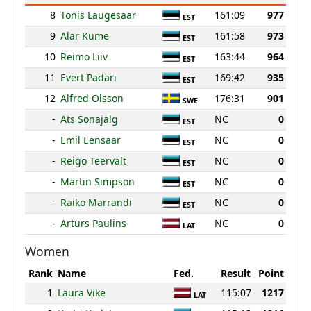
8
Tonis Laugesaar
161:09
977
EST
9
Alar Kume
161:58
973
EST
10
Reimo Liiv
163:44
964
EST
11
Evert Padari
169:42
935
EST
12
Alfred Olsson
176:31
901
SWE
-
Ats Sonajalg
NC
0
EST
-
Emil Eensaar
NC
0
EST
-
Reigo Teervalt
NC
0
EST
-
Martin Simpson
NC
0
EST
-
Raiko Marrandi
NC
0
EST
-
Arturs Paulins
NC
0
LAT
Women
Rank
Name
Fed.
Result
Point
1
Laura Vike
115:07
1217
LAT