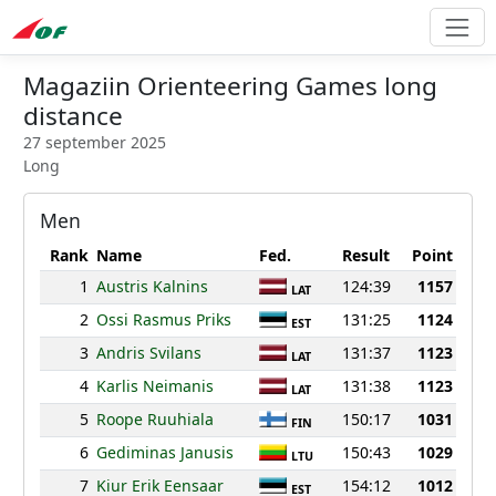
Magaziin Orienteering Games long
distance
27 september 2025
Long
Men
Rank
Name
Fed.
Result
Point
1
Austris Kalnins
124:39
1157
LAT
2
Ossi Rasmus Priks
131:25
1124
EST
3
Andris Svilans
131:37
1123
LAT
4
Karlis Neimanis
131:38
1123
LAT
5
Roope Ruuhiala
150:17
1031
FIN
6
Gediminas Janusis
150:43
1029
LTU
7
Kiur Erik Eensaar
154:12
1012
EST