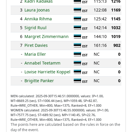
2
Kadri Kadakas
115:13
1216
EST
3
Laura Joonas
122:08
1169
EST
4
Annika Rihma
125:42
1145
EST
5
Sigrid Ruul
142:14
1032
EST
6
Margret Zimmermann
144:10
1019
EST
7
Piret Davies
161:16
902
EST
-
Maria Eller
NC
0
EST
-
Annabel Teetamm
NC
0
EST
-
Lovise Harriette Koppel
NC
0
EST
-
Brigitte Panker
NC
0
EST
MEN calculated: 2025-09-30T15:46:51.0000000, values: IP=1.00,
MT=8669.25 (sec), ST=1006.44 (sec), MP=1059.48, SP=82.87,
Rule=WRE_OTHER, Min=800, Max=1375, Ranked=8, EF=1.000
WOMEN calculated: 2025-09-30T15:46:55.0000000, values: IP=1.00,
MT=7577.75 (sec), ST=689.92 (sec), MP=1140.45, SP=22.76,
Rule=WRE_OTHER, Min=800, Max=1375, Ranked=4, EF=1.000
The points here are calculated based on the rules in force on the
day of the event.