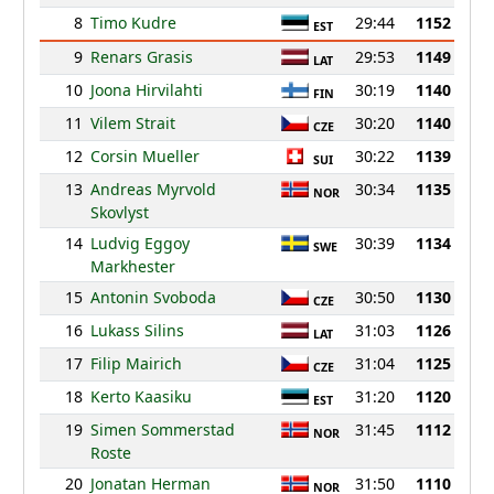
8
Timo Kudre
29:44
1152
EST
9
Renars Grasis
29:53
1149
LAT
10
Joona Hirvilahti
30:19
1140
FIN
11
Vilem Strait
30:20
1140
CZE
12
Corsin Mueller
30:22
1139
SUI
13
Andreas Myrvold
30:34
1135
NOR
Skovlyst
14
Ludvig Eggoy
30:39
1134
SWE
Markhester
15
Antonin Svoboda
30:50
1130
CZE
16
Lukass Silins
31:03
1126
LAT
17
Filip Mairich
31:04
1125
CZE
18
Kerto Kaasiku
31:20
1120
EST
19
Simen Sommerstad
31:45
1112
NOR
Roste
20
Jonatan Herman
31:50
1110
NOR