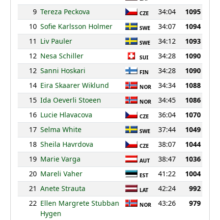
9
Tereza Peckova
34:04
1095
CZE
10
Sofie Karlsson Holmer
34:07
1094
SWE
11
Liv Pauler
34:12
1093
SWE
12
Nesa Schiller
34:28
1090
SUI
12
Sanni Hoskari
34:28
1090
FIN
14
Eira Skaarer Wiklund
34:34
1088
NOR
15
Ida Oeverli Stoeen
34:45
1086
NOR
16
Lucie Hlavacova
36:04
1070
CZE
17
Selma White
37:44
1049
SWE
18
Sheila Havrdova
38:07
1044
CZE
19
Marie Varga
38:47
1036
AUT
20
Mareli Vaher
41:22
1004
EST
21
Anete Strauta
42:24
992
LAT
22
Ellen Margrete Stubban
43:26
979
NOR
Hygen