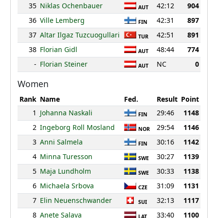
35
Niklas Ochenbauer
42:12
904
AUT
36
Ville Lemberg
42:31
897
FIN
37
Altar Ilgaz Tuzcuogullari
42:51
891
TUR
38
Florian Gidl
48:44
774
AUT
-
Florian Steiner
NC
0
AUT
Women
Rank
Name
Fed.
Result
Point
1
Johanna Naskali
29:46
1148
FIN
2
Ingeborg Roll Mosland
29:54
1146
NOR
3
Anni Salmela
30:16
1142
FIN
4
Minna Turesson
30:27
1139
SWE
5
Maja Lundholm
30:33
1138
SWE
6
Michaela Srbova
31:09
1131
CZE
7
Elin Neuenschwander
32:13
1117
SUI
8
Anete Salava
33:40
1100
LAT