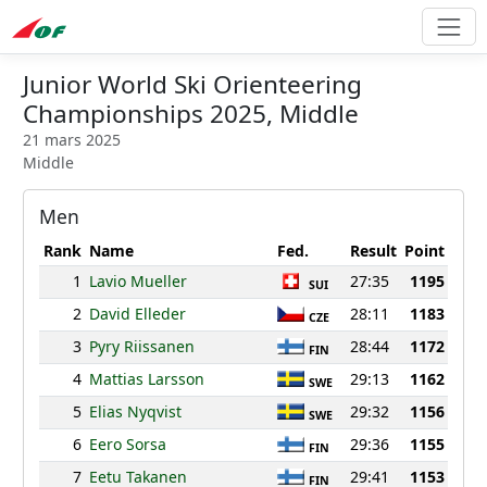
Junior World Ski Orienteering
Championships 2025, Middle
21 mars 2025
Middle
Men
Rank
Name
Fed.
Result
Point
1
Lavio Mueller
27:35
1195
SUI
2
David Elleder
28:11
1183
CZE
3
Pyry Riissanen
28:44
1172
FIN
4
Mattias Larsson
29:13
1162
SWE
5
Elias Nyqvist
29:32
1156
SWE
6
Eero Sorsa
29:36
1155
FIN
7
Eetu Takanen
29:41
1153
FIN