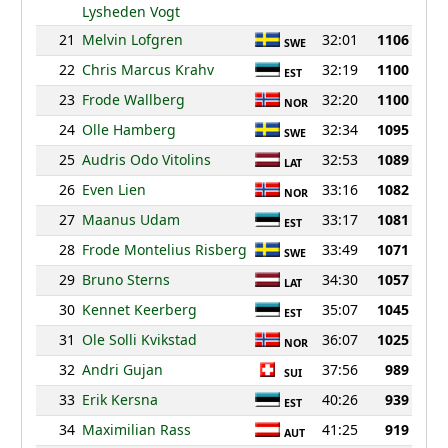
Lysheden Vogt
21
Melvin Lofgren
32:01
1106
SWE
22
Chris Marcus Krahv
32:19
1100
EST
23
Frode Wallberg
32:20
1100
NOR
24
Olle Hamberg
32:34
1095
SWE
25
Audris Odo Vitolins
32:53
1089
LAT
26
Even Lien
33:16
1082
NOR
27
Maanus Udam
33:17
1081
EST
28
Frode Montelius Risberg
33:49
1071
SWE
29
Bruno Sterns
34:30
1057
LAT
30
Kennet Keerberg
35:07
1045
EST
31
Ole Solli Kvikstad
36:07
1025
NOR
32
Andri Gujan
37:56
989
SUI
33
Erik Kersna
40:26
939
EST
34
Maximilian Rass
41:25
919
AUT