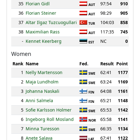
35
Florian Gidl
97:54
910
AUT
36
Florian Steiner
98:29
905
AUT
37
Altar Ilgaz Tuzcuogullari
104:03
858
TUR
38
Maximilian Rass
117:35
745
AUT
-
Kennet Keerberg
NC
0
EST
Women
Rank
Name
Fed.
Result
Point
1
Nelly Martensson
62:41
1177
SWE
2
Maja Lundholm
63:24
1169
SWE
3
Johanna Naskali
64:08
1161
FIN
4
Anni Salmela
65:21
1148
FIN
5
Sofie Karlsson Holmer
65:53
1142
SWE
6
Ingeborg Roll Mosland
65:58
1141
NOR
7
Minna Turesson
66:35
1134
SWE
8
Anete Salava
67:41
1122
LAT