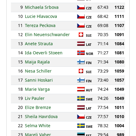
9
Michaela Srbova
67:43
1122
CZE
10
Lucie Hlavacova
68:42
1111
CZE
11
Tereza Peckova
69:08
1107
CZE
12
Elin Neuenschwander
70:35
1091
SUI
13
Anete Strauta
71:14
1084
LAT
14
Ida Oeverli Stoeen
71:27
1081
NOR
15
Maija Rajala
71:34
1080
FIN
16
Nesa Schiller
73:29
1059
SUI
17
Sanni Hoskari
73:40
1057
FIN
18
Marie Varga
74:24
1049
AUT
19
Liv Pauler
74:26
1049
SWE
20
Elize Bremze
77:54
1011
LAT
21
Sheila Havrdova
77:57
1010
CZE
22
Selma White
78:32
1004
SWE
23
Mareli Vaher
79:54
989
EST