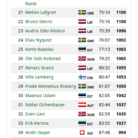
Roste
21
Melvin Lofgren
75:10
1100
SWE
22
Bruno Sterns
75:16
1100
LAT
23
Audris Odo Vitolins
75:39
1096
LAT
24
Elias Nyqvist
76:07
1092
SWE
25
Kerto Kaasiku
77:13
1083
EST
26
Ole Solli Kvikstad
79:25
1065
NOR
27
Renars Grasis
80:32
1055
LAT
28
Ville Lemberg
80:47
1053
FIN
29
Frode Montelius Risberg
81:07
1050
SWE
30
Maanus Udam
82:05
1042
EST
31
Niklas Ochenbauer
82:44
1037
AUT
32
Even Lien
82:59
1035
NOR
33
Erik Kersna
83:55
1027
EST
34
Andri Gujan
87:48
994
SUI