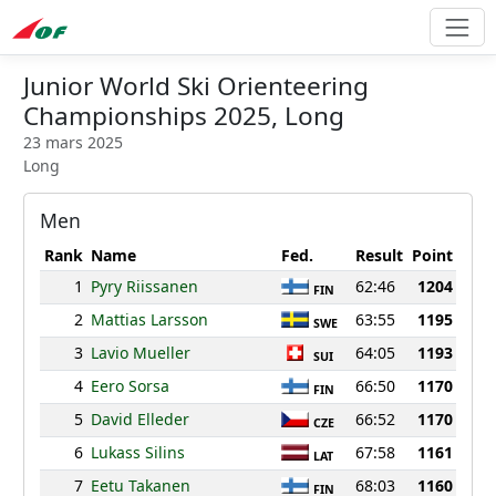
Junior World Ski Orienteering
Championships 2025, Long
23 mars 2025
Long
Men
Rank
Name
Fed.
Result
Point
1
Pyry Riissanen
62:46
1204
FIN
2
Mattias Larsson
63:55
1195
SWE
3
Lavio Mueller
64:05
1193
SUI
4
Eero Sorsa
66:50
1170
FIN
5
David Elleder
66:52
1170
CZE
6
Lukass Silins
67:58
1161
LAT
7
Eetu Takanen
68:03
1160
FIN