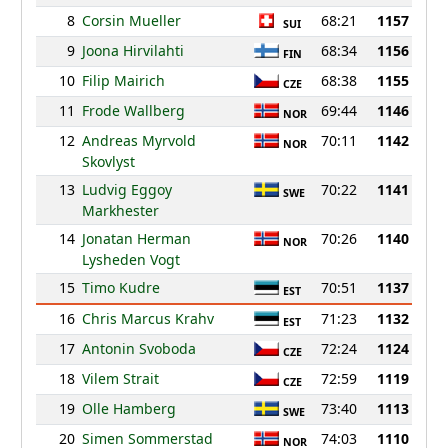
8
Corsin Mueller
68:21
1157
SUI
9
Joona Hirvilahti
68:34
1156
FIN
10
Filip Mairich
68:38
1155
CZE
11
Frode Wallberg
69:44
1146
NOR
12
Andreas Myrvold
70:11
1142
NOR
Skovlyst
13
Ludvig Eggoy
70:22
1141
SWE
Markhester
14
Jonatan Herman
70:26
1140
NOR
Lysheden Vogt
15
Timo Kudre
70:51
1137
EST
16
Chris Marcus Krahv
71:23
1132
EST
17
Antonin Svoboda
72:24
1124
CZE
18
Vilem Strait
72:59
1119
CZE
19
Olle Hamberg
73:40
1113
SWE
20
Simen Sommerstad
74:03
1110
NOR