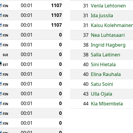
00:01
1107
31
Venla Lehtonen
FIN
00:01
1107
31
Ida Jussila
FIN
00:01
1107
31
Kaisu Kolehmaine
FIN
00:01
0
37
Nea Luhtasaari
FIN
00:01
0
38
Ingrid Hagberg
FIN
00:01
0
38
Salla Laitinen
SUI
00:01
0
40
Sini Hietala
EST
00:01
0
40
Elina Rauhala
FIN
00:01
0
40
Satu Soini
FIN
00:01
0
43
Ulla Ojala
FIN
00:01
0
44
Kia Mbembela
FIN
00:01
0
FIN
00:01
0
FIN
00:01
0