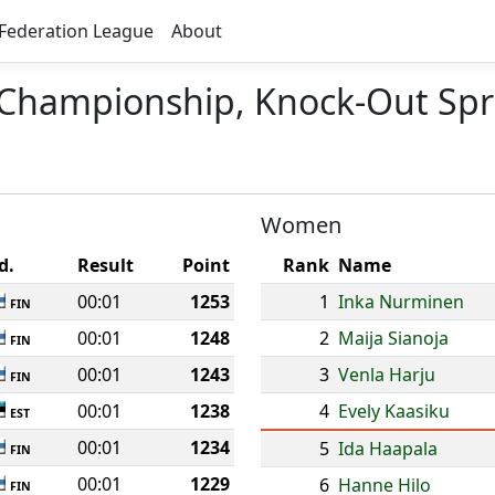
Federation League
About
 Championship, Knock-Out Spr
Women
d.
Result
Point
Rank
Name
00:01
1253
1
Inka Nurminen
FIN
00:01
1248
2
Maija Sianoja
FIN
00:01
1243
3
Venla Harju
FIN
00:01
1238
4
Evely Kaasiku
EST
00:01
1234
5
Ida Haapala
FIN
00:01
1229
6
Hanne Hilo
FIN