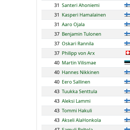
31
Santeri Ahoniemi
31
Kasperi Hamalainen
31
Aaro Ojala
37
Benjamin Tulonen
37
Oskari Rannila
37
Philipp von Arx
40
Martin Vilismae
40
Hannes Nikkinen
40
Eero Sallinen
43
Tuukka Senttula
43
Aleksi Lammi
43
Tommi Hakuli
43
Akseli AlaHonkola
47
Samuli Peltola