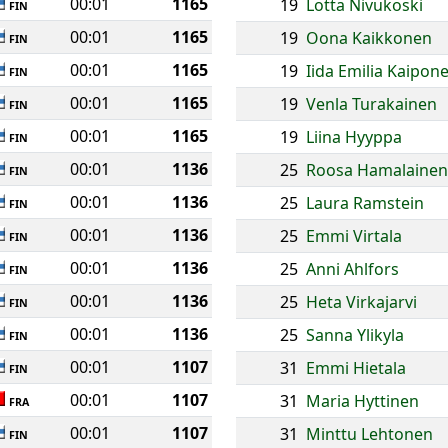
00:01
1165
19
Lotta Nivukoski
FIN
00:01
1165
19
Oona Kaikkonen
FIN
00:01
1165
19
Iida Emilia Kaipon
FIN
00:01
1165
19
Venla Turakainen
FIN
00:01
1165
19
Liina Hyyppa
FIN
00:01
1136
25
Roosa Hamalainen
FIN
00:01
1136
25
Laura Ramstein
FIN
00:01
1136
25
Emmi Virtala
FIN
00:01
1136
25
Anni Ahlfors
FIN
00:01
1136
25
Heta Virkajarvi
FIN
00:01
1136
25
Sanna Ylikyla
FIN
00:01
1107
31
Emmi Hietala
FIN
00:01
1107
31
Maria Hyttinen
FRA
00:01
1107
31
Minttu Lehtonen
FIN