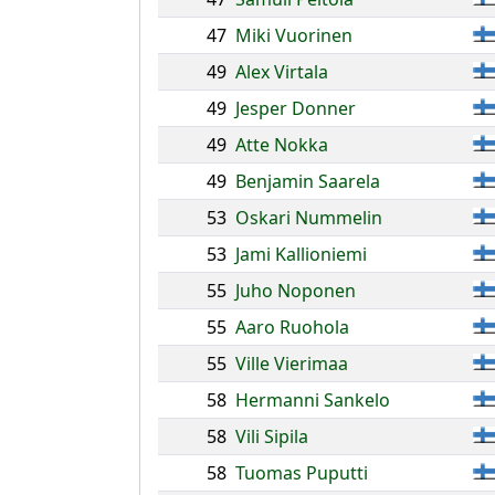
47
Miki Vuorinen
49
Alex Virtala
49
Jesper Donner
49
Atte Nokka
49
Benjamin Saarela
53
Oskari Nummelin
53
Jami Kallioniemi
55
Juho Noponen
55
Aaro Ruohola
55
Ville Vierimaa
58
Hermanni Sankelo
58
Vili Sipila
58
Tuomas Puputti