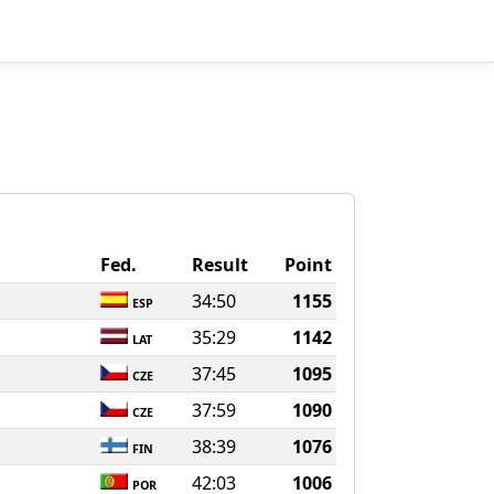
Fed.
Result
Point
34:50
1155
ESP
35:29
1142
LAT
37:45
1095
CZE
37:59
1090
CZE
38:39
1076
FIN
42:03
1006
POR