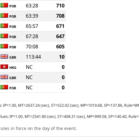
63:28
710
POR
63:39
708
POR
65:57
671
POR
67:28
647
POR
70:08
605
POR
113:44
10
GBR
NC
0
HKG
NC
0
GBR
NC
0
POR
s: IP=1.00, MT=2637.24 (sec), ST=522.02 (sec), MP=1019.68, SP=137.86, Rul
lues: IP=1.00, MT=2541.80 (sec), ST=408.31 (sec), MP=999.58, SP=140.40, R
ules in force on the day of the event.