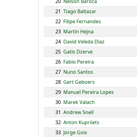
20
Nelson Baroca
21
Tiago Baltazar
22
Filipe Fernandes
23
Martin Hejna
24
David Veleda Diaz
25
Gatis Dzerve
26
Fabio Pereira
27
Nuno Santos
28
Gert Geboers
29
Manuel Pereira Lopes
30
Marek Valach
31
Andrew Snell
32
Anton Kupriiets
33
Jorge Gois