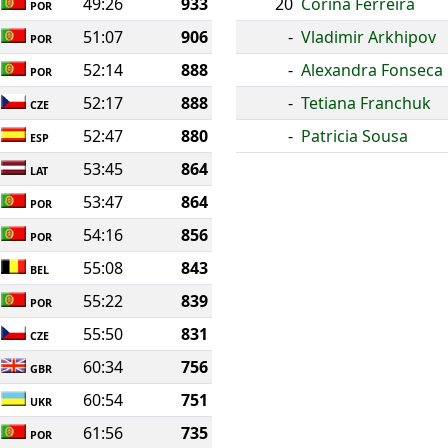
49:26
933
20
Corina Ferreira
POR
51:07
906
-
Vladimir Arkhipov
POR
52:14
888
-
Alexandra Fonseca
POR
52:17
888
-
Tetiana Franchuk
CZE
52:47
880
-
Patricia Sousa
ESP
53:45
864
LAT
53:47
864
POR
54:16
856
POR
55:08
843
BEL
55:22
839
POR
55:50
831
CZE
60:34
756
GBR
60:54
751
UKR
61:56
735
POR