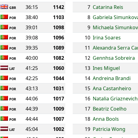
36:15
1142
7
Catarina Reis
GBR
38:40
1103
8
Gabriela Simunkov
POR
39:01
1098
9
Michaela Simunko
POR
39:08
1096
10
Irina Soares
POR
39:35
1089
11
Alexandra Serra C
POR
40:00
1082
12
Gennhsa Sobreira
POR
41:25
1060
13
Ines Miguel
LAT
42:25
1044
14
Andreina Brandi
POR
43:13
1031
15
Ana Castanheiro
POR
44:06
1017
16
Natalia Griaznevich
POR
44:39
1009
17
Beatriz Coelho
POR
44:44
1007
18
Anna Bools
POR
45:04
1002
19
Patricia Wong
LAT