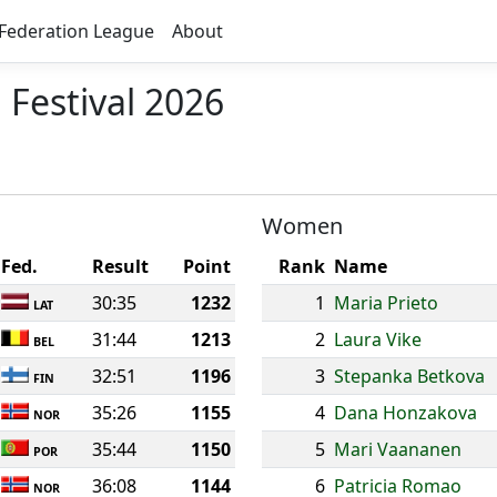
Federation League
About
 Festival 2026
Women
Fed.
Result
Point
Rank
Name
30:35
1232
1
Maria Prieto
LAT
31:44
1213
2
Laura Vike
BEL
32:51
1196
3
Stepanka Betkova
FIN
35:26
1155
4
Dana Honzakova
NOR
35:44
1150
5
Mari Vaananen
POR
36:08
1144
6
Patricia Romao
NOR