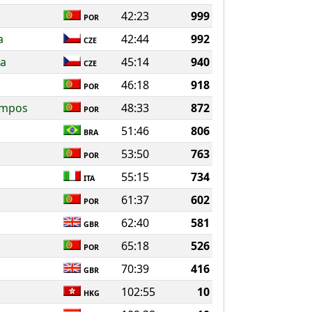
42:23
999
POR
a
42:44
992
CZE
va
45:14
940
CZE
46:18
918
POR
ampos
48:33
872
POR
51:46
806
BRA
53:50
763
POR
55:15
734
ITA
61:37
602
POR
62:40
581
GBR
65:18
526
POR
70:39
416
GBR
102:55
10
HKG