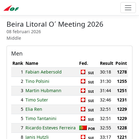
Beira Litoral O´ Meeting 2026
08 februari 2026
Middle
Men
Rank
Name
Fed.
Result
Point
1
Fabian Aebersold
30:18
1278
SUI
2
Tino Polsini
31:30
1255
SUI
3
Martin Hubmann
31:44
1251
SUI
4
Timo Suter
32:46
1231
SUI
5
Elia Ren
32:51
1229
SUI
5
Timo Tantanini
32:51
1229
SUI
7
Ricardo Esteves Ferreira
32:55
1228
POR
8
Janis Hutzli
33:17
1221
SUI