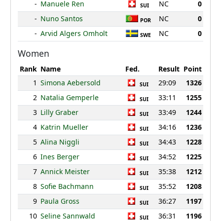
-
Manuele Ren
NC
0
SUI
-
Nuno Santos
NC
0
POR
-
Arvid Algers Omholt
NC
0
SWE
Women
Rank
Name
Fed.
Result
Point
1
Simona Aebersold
29:09
1326
SUI
2
Natalia Gemperle
33:11
1255
SUI
3
Lilly Graber
33:49
1244
SUI
4
Katrin Mueller
34:16
1236
SUI
5
Alina Niggli
34:43
1228
SUI
6
Ines Berger
34:52
1225
SUI
7
Annick Meister
35:38
1212
SUI
8
Sofie Bachmann
35:52
1208
SUI
9
Paula Gross
36:27
1197
SUI
10
Seline Sannwald
36:31
1196
SUI