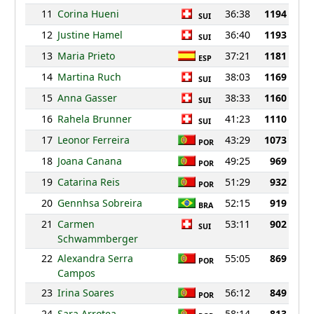
11
Corina Hueni
36:38
1194
SUI
12
Justine Hamel
36:40
1193
SUI
13
Maria Prieto
37:21
1181
ESP
14
Martina Ruch
38:03
1169
SUI
15
Anna Gasser
38:33
1160
SUI
16
Rahela Brunner
41:23
1110
SUI
17
Leonor Ferreira
43:29
1073
POR
18
Joana Canana
49:25
969
POR
19
Catarina Reis
51:29
932
POR
20
Gennhsa Sobreira
52:15
919
BRA
21
Carmen
53:11
902
SUI
Schwammberger
22
Alexandra Serra
55:05
869
POR
Campos
23
Irina Soares
56:12
849
POR
24
Sara Arrotea
58:14
813