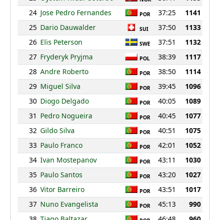
24
Jose Pedro Fernandes
37:25
1141
POR
25
Dario Dauwalder
37:50
1133
SUI
26
Elis Peterson
37:51
1132
SWE
27
Fryderyk Pryjma
38:39
1117
POL
28
Andre Roberto
38:50
1114
POR
29
Miguel Silva
39:45
1096
POR
30
Diogo Delgado
40:05
1089
POR
31
Pedro Nogueira
40:45
1077
POR
32
Gildo Silva
40:51
1075
POR
33
Paulo Franco
42:01
1052
POR
34
Ivan Mostepanov
43:11
1030
POR
35
Paulo Santos
43:20
1027
POR
36
Vitor Barreiro
43:51
1017
POR
37
Nuno Evangelista
45:13
990
POR
38
Tiago Baltazar
46:48
960