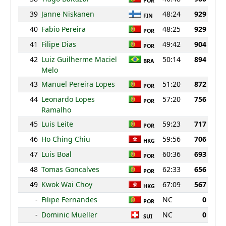
POR
39
Janne Niskanen
48:24
929
FIN
40
Fabio Pereira
48:25
929
POR
41
Filipe Dias
49:42
904
POR
42
Luiz Guilherme Maciel
50:14
894
BRA
Melo
43
Manuel Pereira Lopes
51:20
872
POR
44
Leonardo Lopes
57:20
756
POR
Ramalho
45
Luis Leite
59:23
717
POR
46
Ho Ching Chiu
59:56
706
HKG
47
Luis Boal
60:36
693
POR
48
Tomas Goncalves
62:33
656
POR
49
Kwok Wai Choy
67:09
567
HKG
-
Filipe Fernandes
NC
0
POR
-
Dominic Mueller
NC
0
SUI