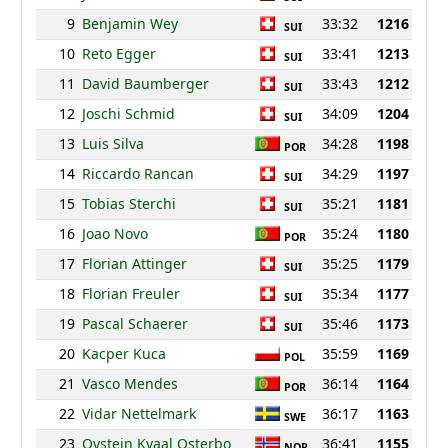
9
Benjamin Wey
33:32
1216
SUI
10
Reto Egger
33:41
1213
SUI
11
David Baumberger
33:43
1212
SUI
12
Joschi Schmid
34:09
1204
SUI
13
Luis Silva
34:28
1198
POR
14
Riccardo Rancan
34:29
1197
SUI
15
Tobias Sterchi
35:21
1181
SUI
16
Joao Novo
35:24
1180
POR
17
Florian Attinger
35:25
1179
SUI
18
Florian Freuler
35:34
1177
SUI
19
Pascal Schaerer
35:46
1173
SUI
20
Kacper Kuca
35:59
1169
POL
21
Vasco Mendes
36:14
1164
POR
22
Vidar Nettelmark
36:17
1163
SWE
23
Oystein Kvaal Osterbo
36:41
1155
NOR