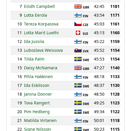
7
Eilidh Campbell
42:45
1181
GBR
9
Lotta Eerola
43:54
1171
FIN
10
Tereza Korpasova
45:03
1161
CZE
11
Lotta Marit Luethi
45:13
1160
SUI
12
Ida Jussila
45:22
1159
FIN
13
Luboslava Weissova
45:52
1154
SVK
14
Tilda Palm
45:53
1154
SWE
15
Daisy McNamara
47:27
1140
GBR
16
Pihla Hakkinen
48:18
1133
FIN
17
Ida Eskilsson
48:37
1130
SWE
18
Janina Donner
48:50
1128
FIN
19
Tova Rangert
49:25
1123
SWE
20
Pim Hedberg
49:34
1122
SWE
21
Matilda Virtanen
50:01
1118
FIN
22
Signe Nilsson
50:23
1115
SWE