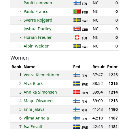
-
Pauli Leinonen
NC
0
FIN
-
Paulo Franco
NC
0
POR
-
Sverre Rojgard
NC
0
SWE
-
Joshua Dudley
NC
0
GBR
-
Florian Freuler
NC
0
SUI
-
Albin Weiden
NC
0
SWE
Women
Rank
Name
Fed.
Result
Point
1
Veera Klemettinen
37:47
1225
FIN
2
Alva Bjork
38:52
1215
SWE
3
Annika Simonsen
39:04
1214
DEN
4
Maiju Oksanen
39:09
1213
FIN
5
Enni Jalava
41:43
1190
FIN
6
Vilma Annala
42:10
1187
FIN
7
Isa Envall
42:45
1181
SWE