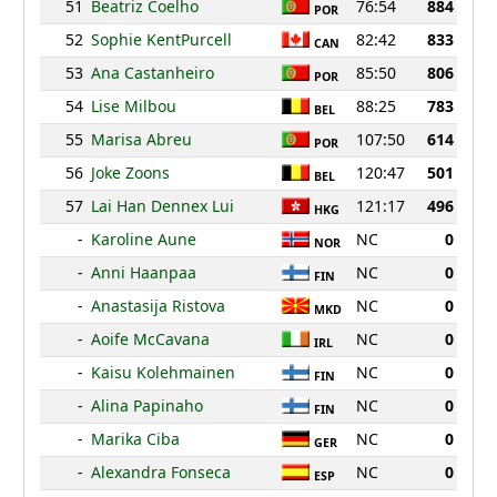
51
Beatriz Coelho
76:54
884
POR
52
Sophie KentPurcell
82:42
833
CAN
53
Ana Castanheiro
85:50
806
POR
54
Lise Milbou
88:25
783
BEL
55
Marisa Abreu
107:50
614
POR
56
Joke Zoons
120:47
501
BEL
57
Lai Han Dennex Lui
121:17
496
HKG
-
Karoline Aune
NC
0
NOR
-
Anni Haanpaa
NC
0
FIN
-
Anastasija Ristova
NC
0
MKD
-
Aoife McCavana
NC
0
IRL
-
Kaisu Kolehmainen
NC
0
FIN
-
Alina Papinaho
NC
0
FIN
-
Marika Ciba
NC
0
GER
-
Alexandra Fonseca
NC
0
ESP