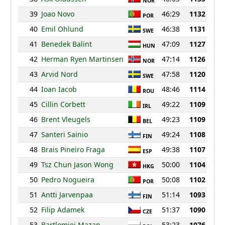
NOR
39
Joao Novo
46:29
1132
POR
40
Emil Ohlund
46:38
1131
SWE
41
Benedek Balint
47:09
1127
HUN
42
Herman Ryen Martinsen
47:14
1126
NOR
43
Arvid Nord
47:58
1120
SWE
44
Ioan Iacob
48:46
1114
ROU
45
Cillin Corbett
49:22
1109
IRL
46
Brent Vleugels
49:23
1109
BEL
47
Santeri Sainio
49:24
1108
FIN
48
Brais Pineiro Fraga
49:38
1107
ESP
49
Tsz Chun Jason Wong
50:00
1104
HKG
50
Pedro Nogueira
50:08
1102
POR
51
Antti Jarvenpaa
51:14
1093
FIN
52
Filip Adamek
51:37
1090
CZE
53
Bartlomiej Mazan
53:23
1076