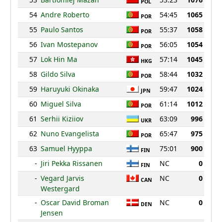
POL
54
Andre Roberto
54:45
1065
POR
55
Paulo Santos
55:37
1058
POR
56
Ivan Mostepanov
56:05
1054
POR
57
Lok Hin Ma
57:14
1045
HKG
58
Gildo Silva
58:44
1032
POR
59
Haruyuki Okinaka
59:47
1024
JPN
60
Miguel Silva
61:14
1012
POR
61
Serhii Kiziiov
63:09
996
UKR
62
Nuno Evangelista
65:47
975
POR
63
Samuel Hyyppa
75:01
900
FIN
-
Jiri Pekka Rissanen
NC
0
FIN
-
Vegard Jarvis
NC
0
CAN
Westergard
-
Oscar David Broman
NC
0
DEN
Jensen