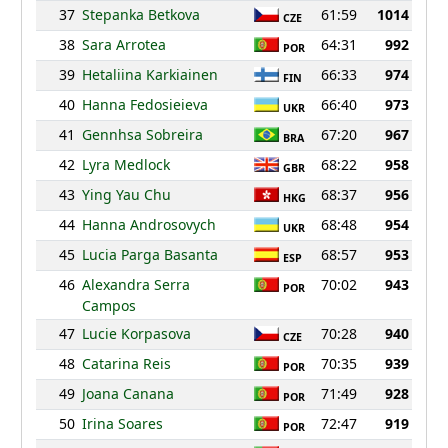
37
Stepanka Betkova
61:59
1014
CZE
38
Sara Arrotea
64:31
992
POR
39
Hetaliina Karkiainen
66:33
974
FIN
40
Hanna Fedosieieva
66:40
973
UKR
41
Gennhsa Sobreira
67:20
967
BRA
42
Lyra Medlock
68:22
958
GBR
43
Ying Yau Chu
68:37
956
HKG
44
Hanna Androsovych
68:48
954
UKR
45
Lucia Parga Basanta
68:57
953
ESP
46
Alexandra Serra
70:02
943
POR
Campos
47
Lucie Korpasova
70:28
940
CZE
48
Catarina Reis
70:35
939
POR
49
Joana Canana
71:49
928
POR
50
Irina Soares
72:47
919
POR