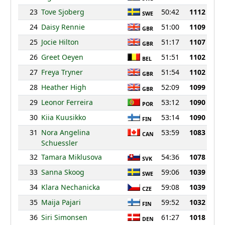
23
Tove Sjoberg
50:42
1112
SWE
24
Daisy Rennie
51:00
1109
GBR
25
Jocie Hilton
51:17
1107
GBR
26
Greet Oeyen
51:51
1102
BEL
27
Freya Tryner
51:54
1102
GBR
28
Heather High
52:09
1099
GBR
29
Leonor Ferreira
53:12
1090
POR
30
Kiia Kuusikko
53:14
1090
FIN
31
Nora Angelina
53:59
1083
CAN
Schuessler
32
Tamara Miklusova
54:36
1078
SVK
33
Sanna Skoog
59:06
1039
SWE
34
Klara Nechanicka
59:08
1039
CZE
35
Maija Pajari
59:52
1032
FIN
36
Siri Simonsen
61:27
1018
DEN