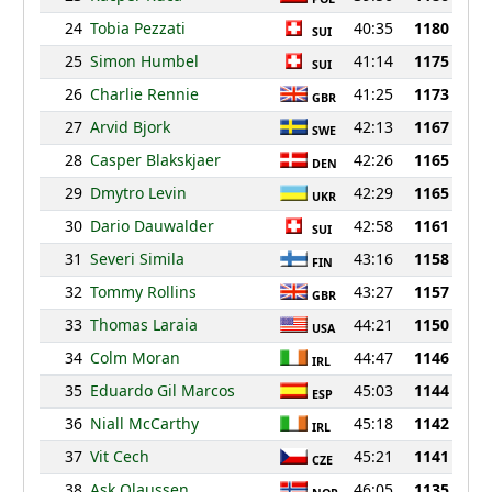
24
Tobia Pezzati
40:35
1180
SUI
25
Simon Humbel
41:14
1175
SUI
26
Charlie Rennie
41:25
1173
GBR
27
Arvid Bjork
42:13
1167
SWE
28
Casper Blakskjaer
42:26
1165
DEN
29
Dmytro Levin
42:29
1165
UKR
30
Dario Dauwalder
42:58
1161
SUI
31
Severi Simila
43:16
1158
FIN
32
Tommy Rollins
43:27
1157
GBR
33
Thomas Laraia
44:21
1150
USA
34
Colm Moran
44:47
1146
IRL
35
Eduardo Gil Marcos
45:03
1144
ESP
36
Niall McCarthy
45:18
1142
IRL
37
Vit Cech
45:21
1141
CZE
38
Ask Olaussen
46:05
1135