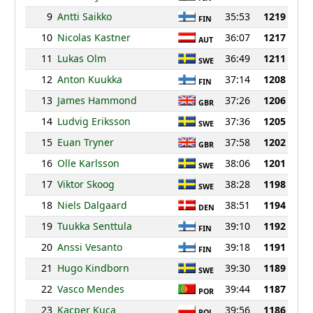
9
Antti Saikko
35:53
1219
FIN
10
Nicolas Kastner
36:07
1217
AUT
11
Lukas Olm
36:49
1211
SWE
12
Anton Kuukka
37:14
1208
FIN
13
James Hammond
37:26
1206
GBR
14
Ludvig Eriksson
37:36
1205
SWE
15
Euan Tryner
37:58
1202
GBR
16
Olle Karlsson
38:06
1201
SWE
17
Viktor Skoog
38:28
1198
SWE
18
Niels Dalgaard
38:51
1194
DEN
19
Tuukka Senttula
39:10
1192
FIN
20
Anssi Vesanto
39:18
1191
FIN
21
Hugo Kindborn
39:30
1189
SWE
22
Vasco Mendes
39:44
1187
POR
23
Kacper Kuca
39:56
1186
POL