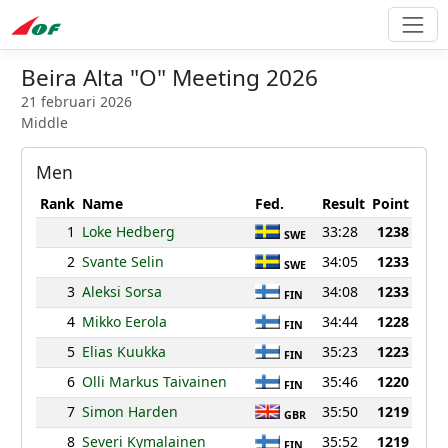
Beira Alta "O" Meeting 2026
21 februari 2026
Middle
Men
Rank
Name
Fed.
Result
Point
1
Loke Hedberg
33:28
1238
SWE
2
Svante Selin
34:05
1233
SWE
3
Aleksi Sorsa
34:08
1233
FIN
4
Mikko Eerola
34:44
1228
FIN
5
Elias Kuukka
35:23
1223
FIN
6
Olli Markus Taivainen
35:46
1220
FIN
7
Simon Harden
35:50
1219
GBR
8
Severi Kymalainen
35:52
1219
FIN