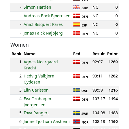
-
Simon Harden
NC
0
GBR
-
Andreas Bock Bjoernsen
NC
0
DEN
-
Aniol Bisquert Pares
NC
0
ESP
-
Jonas Falck Najbjerg
NC
0
DEN
Women
Rank
Name
Fed.
Result
Point
1
Agnes Noergaard
92:07
1269
DEN
Kracht
2
Hedvig Valbjorn
93:11
1262
DEN
Gydesen
3
Elin Carlsson
99:59
1216
SWE
4
Eva Ornhagen
103:17
1194
DEN
Joergensen
5
Tova Rangert
104:08
1188
SWE
6
Janne Tjorhom Aasheim
108:18
1160
NOR