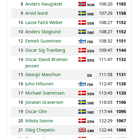
8
Anders Haugskott
106:20
1165
NOR
9
Arvid Nord
107:29
1158
SWE
10
Lasse Falck Weber
108:27
1152
DEN
10
Anders Skoglund
108:27
1152
SWE
12
Eemeli Suominen
108:32
1151
FIN
13
Oscar Sig Tranberg
109:47
1144
DEN
14
Oscar David Broman
111:47
1132
DEN
Jensen
15
Georgii Mavchun
111:58
1131
IIA
16
Juho Hiltunen
112:47
1126
FIN
17
Michael Soerensen
113:45
1120
DEN
18
Jonatan Graversen
116:03
1106
SWE
19
Oscar Olin
117:44
1096
SWE
20
Nikola Ivanov
122:29
1067
DEN
21
Oleg Chepelin
122:44
1066
GBR