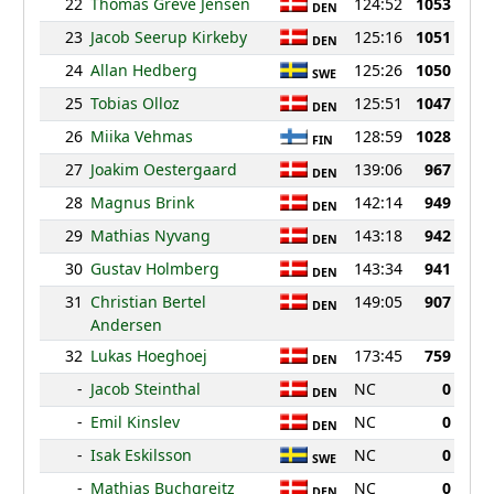
22
Thomas Greve Jensen
124:52
1053
DEN
23
Jacob Seerup Kirkeby
125:16
1051
DEN
24
Allan Hedberg
125:26
1050
SWE
25
Tobias Olloz
125:51
1047
DEN
26
Miika Vehmas
128:59
1028
FIN
27
Joakim Oestergaard
139:06
967
DEN
28
Magnus Brink
142:14
949
DEN
29
Mathias Nyvang
143:18
942
DEN
30
Gustav Holmberg
143:34
941
DEN
31
Christian Bertel
149:05
907
DEN
Andersen
32
Lukas Hoeghoej
173:45
759
DEN
-
Jacob Steinthal
NC
0
DEN
-
Emil Kinslev
NC
0
DEN
-
Isak Eskilsson
NC
0
SWE
-
Mathias Buchgreitz
NC
0
DEN