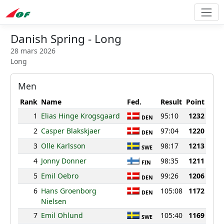
Danish Spring - Long
28 mars 2026
Long
Men
Rank
Name
Fed.
Result
Point
1
Elias Hinge Krogsgaard
95:10
1232
DEN
2
Casper Blakskjaer
97:04
1220
DEN
3
Olle Karlsson
98:17
1213
SWE
4
Jonny Donner
98:35
1211
FIN
5
Emil Oebro
99:26
1206
DEN
6
Hans Groenborg
105:08
1172
DEN
Nielsen
7
Emil Ohlund
105:40
1169
SWE