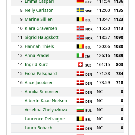
7
Emma Caspari
111:54
1136
GER
8
Nelly Carlsson
112:00
1135
SWE
9
Marine Sillien
113:47
1123
BEL
10
Klara Graversen
115:20
1113
NOR
11
Sigrid Haugskott
118:37
1090
NOR
12
Hannah Thiels
120:06
1080
BEL
13
Anna Pradel
126:16
1039
ITA
14
Ingrid Kurz
161:15
803
SUI
15
Fiona Palsgaard
171:38
734
DEN
16
Alice Jacobsen
173:59
718
DEN
-
Annika Simonsen
NC
0
DEN
-
Alberte Kaae Nielsen
NC
0
DEN
-
Veselina Zhelyazkova
NC
0
BUL
-
Laurence Defraigne
NC
0
BEL
-
Laura Bobach
NC
0
DEN