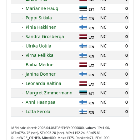
LAT
-
Marianne Haug
NC
0
EST
-
Peppi Sikkila
NC
0
FIN
-
Pihla Hakkinen
NC
0
FIN
-
Sandra Grosberga
NC
0
LAT
-
Ulrika Uotila
NC
0
FIN
-
Virna Pellikka
NC
0
FIN
-
Baiba Medne
NC
0
LAT
-
Janina Donner
NC
0
FIN
-
Leonarda Baltina
NC
0
LAT
-
Margret Zimmermann
NC
0
EST
-
Anni Haanpaa
NC
0
FIN
-
Lotta Eerola
NC
0
FIN
MEN calculated: 2026-04-06T08:53:39.0000000, values: IP=1.00,
MT=6754.76 (sec), ST=993.20 (sec), MP=1152.24, SP=65.81,
Rule=WRE_OTHER, Min=800, Max=1375, Ranked=71, EF=1.000