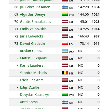
LAT
68
Jiri Pekka Rissanen
142:20
1034
FIN
69
Algirdas Dienys
144:56
1024
LTU
70
Guntis Smaukstelis
145:01
1023
LAT
71
Emils Vainovskis
147:25
1014
LAT
72
Juris Lebedoks
166:43
937
LAT
73
Dawid Gladecki
173:14
911
POL
-
Ruslan Glibov
NC
0
UKR
-
Matiss Sliksjanis
NC
0
LAT
-
Karlis Lauders
NC
0
LAT
-
Yannick Michiels
NC
0
BEL
-
Fricis Spektors
NC
0
LAT
-
Edijs Dzalbs
NC
0
LAT
-
Dovydas Kausakys
NC
0
LTU
-
Antti Sorsa
NC
0
FIN