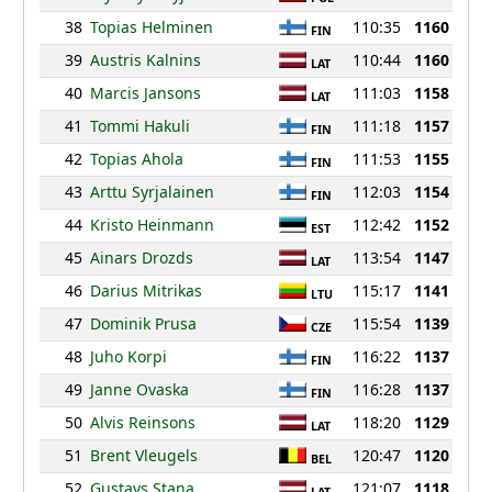
38
Topias Helminen
110:35
1160
FIN
39
Austris Kalnins
110:44
1160
LAT
40
Marcis Jansons
111:03
1158
LAT
41
Tommi Hakuli
111:18
1157
FIN
42
Topias Ahola
111:53
1155
FIN
43
Arttu Syrjalainen
112:03
1154
FIN
44
Kristo Heinmann
112:42
1152
EST
45
Ainars Drozds
113:54
1147
LAT
46
Darius Mitrikas
115:17
1141
LTU
47
Dominik Prusa
115:54
1139
CZE
48
Juho Korpi
116:22
1137
FIN
49
Janne Ovaska
116:28
1137
FIN
50
Alvis Reinsons
118:20
1129
LAT
51
Brent Vleugels
120:47
1120
BEL
52
Gustavs Stana
121:07
1118