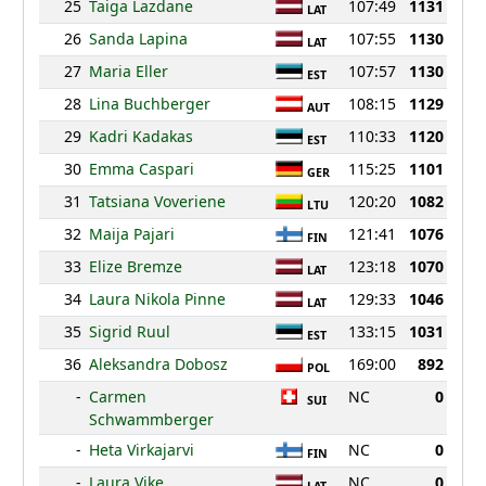
25
Taiga Lazdane
107:49
1131
LAT
26
Sanda Lapina
107:55
1130
LAT
27
Maria Eller
107:57
1130
EST
28
Lina Buchberger
108:15
1129
AUT
29
Kadri Kadakas
110:33
1120
EST
30
Emma Caspari
115:25
1101
GER
31
Tatsiana Voveriene
120:20
1082
LTU
32
Maija Pajari
121:41
1076
FIN
33
Elize Bremze
123:18
1070
LAT
34
Laura Nikola Pinne
129:33
1046
LAT
35
Sigrid Ruul
133:15
1031
EST
36
Aleksandra Dobosz
169:00
892
POL
-
Carmen
NC
0
SUI
Schwammberger
-
Heta Virkajarvi
NC
0
FIN
-
Laura Vike
NC
0