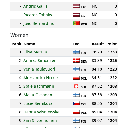
-
Andris Gailis
NC
0
LAT
-
Ricards Tabaks
NC
0
LAT
-
Joao Bernardino
NC
0
POR
Women
Rank
Name
Fed.
Result
Point
1
Elisa Mattila
76:20
1253
FIN
2
Annika Simonsen
83:39
1225
DEN
3
Venla Taulavuori
84:10
1223
FIN
4
Aleksandra Hornik
84:31
1222
POL
5
Sofie Bachmann
87:52
1208
SUI
6
Maiju Oksanen
87:58
1208
FIN
7
Lucie Semikova
88:55
1204
CZE
8
Hanna Wisniewska
89:04
1204
POL
9
Siiri Silvennoinen
89:07
1204
FIN