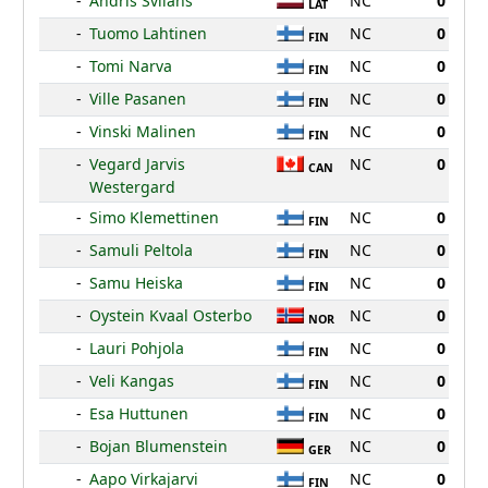
-
Andris Svilans
NC
0
LAT
-
Tuomo Lahtinen
NC
0
FIN
-
Tomi Narva
NC
0
FIN
-
Ville Pasanen
NC
0
FIN
-
Vinski Malinen
NC
0
FIN
-
Vegard Jarvis
NC
0
CAN
Westergard
-
Simo Klemettinen
NC
0
FIN
-
Samuli Peltola
NC
0
FIN
-
Samu Heiska
NC
0
FIN
-
Oystein Kvaal Osterbo
NC
0
NOR
-
Lauri Pohjola
NC
0
FIN
-
Veli Kangas
NC
0
FIN
-
Esa Huttunen
NC
0
FIN
-
Bojan Blumenstein
NC
0
GER
-
Aapo Virkajarvi
NC
0
FIN