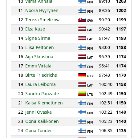
10
Vilma Annala
89:10
1203
FIN
11
Noora Hyyrynen
89:36
1202
FIN
12
Tereza Smelikova
90:20
1199
SVK
13
Elza Kuze
90:42
1197
LAT
14
Signe Sirma
91:47
1193
LAT
15
Liisa Peltonen
93:00
1188
FIN
16
Aija Skrastina
96:39
1174
LAT
17
Emmi Virtala
96:41
1174
FIN
18
Birte Friedrichs
97:43
1170
GER
19
Laura Leiboma
100:40
1158
LAT
20
Sandra Pauzaite
102:49
1150
LTU
21
Kaisa Klemettinen
102:51
1150
FIN
22
Jenni Ovaska
103:22
1148
FIN
23
Oona Kaikkonen
105:23
1140
FIN
24
Oona Tonder
106:35
1135
FIN