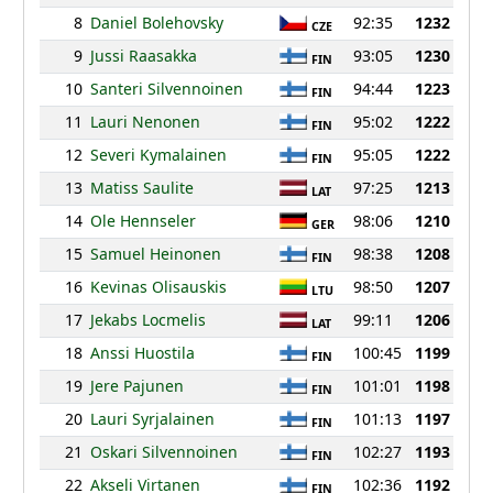
8
Daniel Bolehovsky
92:35
1232
CZE
9
Jussi Raasakka
93:05
1230
FIN
10
Santeri Silvennoinen
94:44
1223
FIN
11
Lauri Nenonen
95:02
1222
FIN
12
Severi Kymalainen
95:05
1222
FIN
13
Matiss Saulite
97:25
1213
LAT
14
Ole Hennseler
98:06
1210
GER
15
Samuel Heinonen
98:38
1208
FIN
16
Kevinas Olisauskis
98:50
1207
LTU
17
Jekabs Locmelis
99:11
1206
LAT
18
Anssi Huostila
100:45
1199
FIN
19
Jere Pajunen
101:01
1198
FIN
20
Lauri Syrjalainen
101:13
1197
FIN
21
Oskari Silvennoinen
102:27
1193
FIN
22
Akseli Virtanen
102:36
1192
FIN