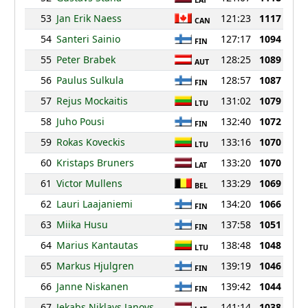
LAT
53
Jan Erik Naess
121:23
1117
CAN
54
Santeri Sainio
127:17
1094
FIN
55
Peter Brabek
128:25
1089
AUT
56
Paulus Sulkula
128:57
1087
FIN
57
Rejus Mockaitis
131:02
1079
LTU
58
Juho Pousi
132:40
1072
FIN
59
Rokas Koveckis
133:16
1070
LTU
60
Kristaps Bruners
133:20
1070
LAT
61
Victor Mullens
133:29
1069
BEL
62
Lauri Laajaniemi
134:20
1066
FIN
63
Miika Husu
137:58
1051
FIN
64
Marius Kantautas
138:48
1048
LTU
65
Markus Hjulgren
139:19
1046
FIN
66
Janne Niskanen
139:42
1044
FIN
67
Jekabs Niklavs Janovs
141:14
1038