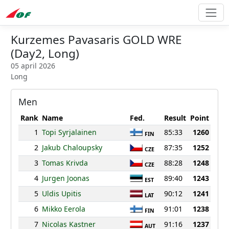
Kurzemes Pavasaris GOLD WRE
(Day2, Long)
05 april 2026
Long
Men
Rank
Name
Fed.
Result
Point
1
Topi Syrjalainen
85:33
1260
FIN
2
Jakub Chaloupsky
87:35
1252
CZE
3
Tomas Krivda
88:28
1248
CZE
4
Jurgen Joonas
89:40
1243
EST
5
Uldis Upitis
90:12
1241
LAT
6
Mikko Eerola
91:01
1238
FIN
7
Nicolas Kastner
91:16
1237
AUT