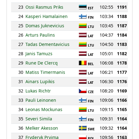
23
Ossi Rasmus Priks
102:55
1191
EST
24
Kasperi Hamalainen
103:34
1188
FIN
25
Domas Juknevicius
103:45
1187
LTU
26
Arturs Paulins
104:37
1184
LAT
27
Tadas Dementavicius
104:50
1183
LTU
28
Janis Tamuzs
105:01
1182
LAT
29
Rune De Clercq
106:08
1178
BEL
30
Matiss Timermanis
106:21
1177
LAT
31
Ainars Lupikis
106:30
1176
LAT
32
Lukas Richtr
108:20
1169
CZE
33
Pauli Leinonen
109:06
1166
FIN
34
Leonas Mockunas
109:15
1165
LTU
35
Severi Simila
109:31
1164
FIN
36
Melker Akesson
109:32
1164
SWE
37
Fryderyk Pryjma
109:56
1163
POL