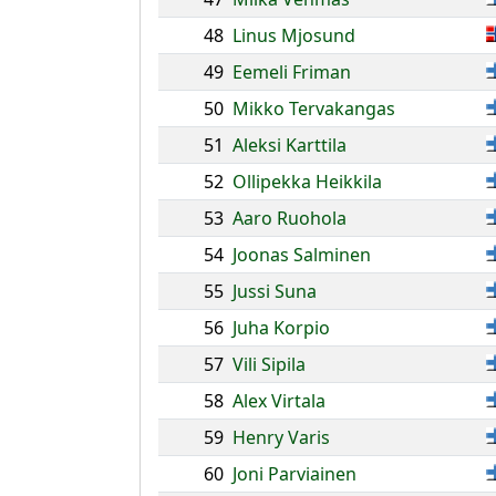
48
Linus Mjosund
49
Eemeli Friman
50
Mikko Tervakangas
51
Aleksi Karttila
52
Ollipekka Heikkila
53
Aaro Ruohola
54
Joonas Salminen
55
Jussi Suna
56
Juha Korpio
57
Vili Sipila
58
Alex Virtala
59
Henry Varis
60
Joni Parviainen