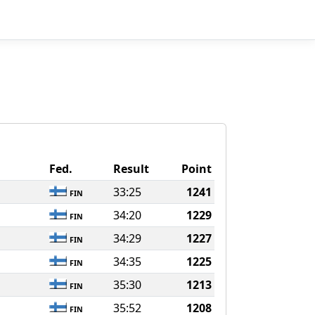
Fed.
Result
Point
33:25
1241
FIN
34:20
1229
FIN
34:29
1227
FIN
34:35
1225
FIN
35:30
1213
FIN
35:52
1208
FIN