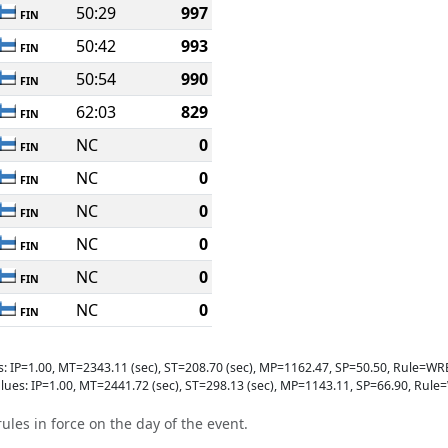
50:29
997
FIN
50:42
993
FIN
50:54
990
FIN
62:03
829
FIN
NC
0
FIN
NC
0
FIN
NC
0
FIN
NC
0
FIN
NC
0
FIN
NC
0
FIN
s: IP=1.00, MT=2343.11 (sec), ST=208.70 (sec), MP=1162.47, SP=50.50, Rule
lues: IP=1.00, MT=2441.72 (sec), ST=298.13 (sec), MP=1143.11, SP=66.90, R
ules in force on the day of the event.