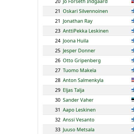
20
Jo Forseth Indgaard
21
Oskari Silvennoinen
21
Jonathan Ray
23
AnttiPekka Leskinen
24
Joona Huila
25
Jesper Donner
26
Otto Gripenberg
27
Tuomo Makela
28
Anton Salmenkyla
29
Eljas Talja
30
Sander Vaher
31
Aapo Leskinen
32
Anssi Vesanto
33
Juuso Metsala