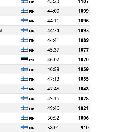
43:23
1107
FIN
44:00
1099
FIN
44:11
1096
FIN
vi
44:24
1093
FIN
44:41
1089
FIN
45:37
1077
FIN
46:07
1070
EST
46:58
1059
FIN
47:13
1055
FIN
47:45
1048
FIN
49:16
1028
FIN
49:46
1021
FIN
50:52
1006
FIN
58:01
910
FIN