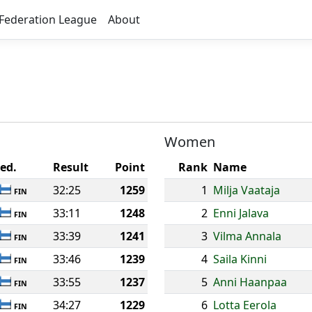
Federation League
About
Women
ed.
Result
Point
Rank
Name
32:25
1259
1
Milja Vaataja
FIN
33:11
1248
2
Enni Jalava
FIN
33:39
1241
3
Vilma Annala
FIN
33:46
1239
4
Saila Kinni
FIN
33:55
1237
5
Anni Haanpaa
FIN
34:27
1229
6
Lotta Eerola
FIN