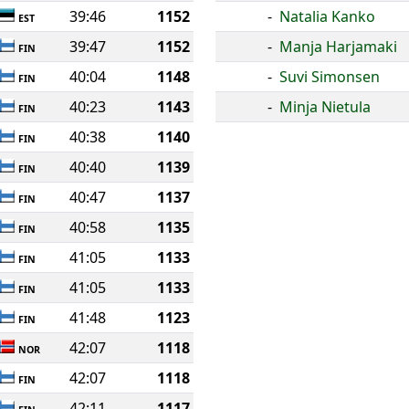
39:46
1152
-
Natalia Kanko
EST
39:47
1152
-
Manja Harjamaki
FIN
40:04
1148
-
Suvi Simonsen
FIN
40:23
1143
-
Minja Nietula
FIN
40:38
1140
FIN
40:40
1139
FIN
40:47
1137
FIN
40:58
1135
FIN
41:05
1133
FIN
41:05
1133
FIN
41:48
1123
FIN
42:07
1118
NOR
42:07
1118
FIN
42:11
1117