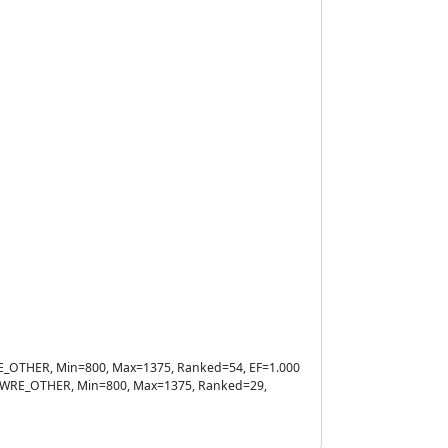
=WRE_OTHER, Min=800, Max=1375, Ranked=54, EF=1.000
ule=WRE_OTHER, Min=800, Max=1375, Ranked=29,