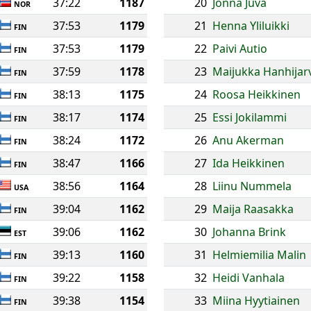
37:22
1187
20
Jonna Juva
NOR
37:53
1179
21
Henna Yliluikki
FIN
37:53
1179
22
Paivi Autio
FIN
37:59
1178
23
Maijukka Hanhijar
FIN
38:13
1175
24
Roosa Heikkinen
FIN
38:17
1174
25
Essi Jokilammi
FIN
38:24
1172
26
Anu Akerman
FIN
38:47
1166
27
Ida Heikkinen
FIN
38:56
1164
28
Liinu Nummela
USA
39:04
1162
29
Maija Raasakka
FIN
39:06
1162
30
Johanna Brink
EST
39:13
1160
31
Helmiemilia Malin
FIN
39:22
1158
32
Heidi Vanhala
FIN
39:38
1154
33
Miina Hyytiainen
FIN