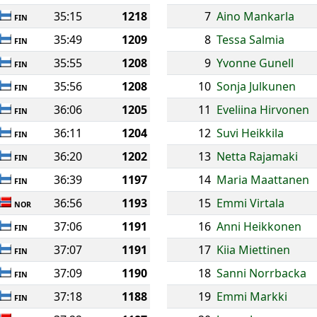
35:15
1218
7
Aino Mankarla
FIN
35:49
1209
8
Tessa Salmia
FIN
35:55
1208
9
Yvonne Gunell
FIN
35:56
1208
10
Sonja Julkunen
FIN
36:06
1205
11
Eveliina Hirvonen
FIN
36:11
1204
12
Suvi Heikkila
FIN
36:20
1202
13
Netta Rajamaki
FIN
36:39
1197
14
Maria Maattanen
FIN
36:56
1193
15
Emmi Virtala
NOR
37:06
1191
16
Anni Heikkonen
FIN
37:07
1191
17
Kiia Miettinen
FIN
37:09
1190
18
Sanni Norrbacka
FIN
37:18
1188
19
Emmi Markki
FIN