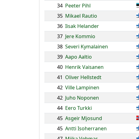
34
Peeter Pihl
35
Mikael Rautio
36
Iisak Helander
37
Jere Kommio
38
Severi Kymalainen
39
Aapo Aaltio
40
Henrik Vaisanen
41
Oliver Hellstedt
42
Ville Lampinen
42
Juho Noponen
44
Eero Turkki
45
Asgeir Mjosund
45
Antti Isoherranen
47
Miika Vehmas