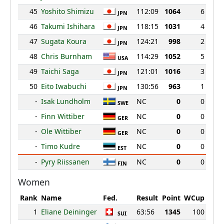
45
Yoshito Shimizu
112:09
1064
6
JPN
46
Takumi Ishihara
118:15
1031
4
JPN
47
Sugata Koura
124:21
998
2
JPN
48
Chris Burnham
114:29
1052
5
USA
49
Taichi Saga
121:01
1016
3
JPN
50
Eito Iwabuchi
130:56
963
1
JPN
-
Isak Lundholm
NC
0
0
SWE
-
Finn Wittiber
NC
0
0
GER
-
Ole Wittiber
NC
0
0
GER
-
Timo Kudre
NC
0
0
EST
-
Pyry Riissanen
NC
0
0
FIN
Women
Rank
Name
Fed.
Result
Point
WCup
1
Eliane Deininger
63:56
1345
100
SUI