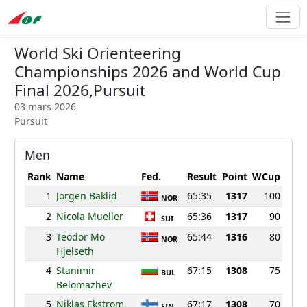
World Ski Orienteering
Championships 2026 and World Cup
Final 2026,Pursuit
03 mars 2026
Pursuit
Men
Rank
Name
Fed.
Result
Point
WCup
1
Jorgen Baklid
65:35
1317
100
NOR
2
Nicola Mueller
65:36
1317
90
SUI
3
Teodor Mo
65:44
1316
80
NOR
Hjelseth
4
Stanimir
67:15
1308
75
BUL
Belomazhev
5
Niklas Ekstrom
67:17
1308
70
FIN