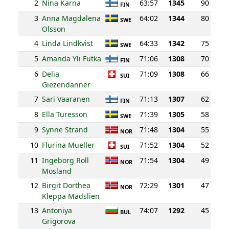
2
Nina Karna
63:57
1345
90
FIN
3
Anna Magdalena
64:02
1344
80
SWE
Olsson
4
Linda Lindkvist
64:33
1342
75
SWE
5
Amanda Yli Futka
71:06
1308
70
FIN
6
Delia
71:09
1308
66
SUI
Giezendanner
7
Sari Vaaranen
71:13
1307
62
FIN
8
Ella Turesson
71:39
1305
58
SWE
9
Synne Strand
71:48
1304
55
NOR
10
Flurina Mueller
71:52
1304
52
SUI
11
Ingeborg Roll
71:54
1304
49
NOR
Mosland
12
Birgit Dorthea
72:29
1301
47
NOR
Kleppa Madslien
13
Antoniya
74:07
1292
45
BUL
Grigorova