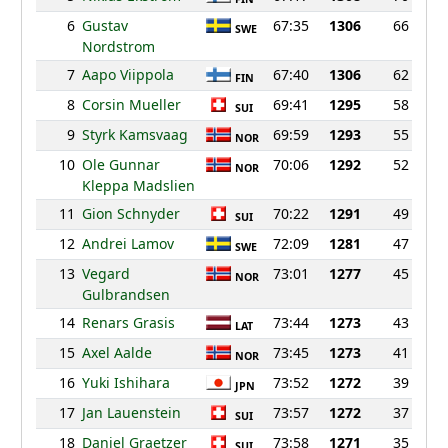
6
Gustav
67:35
1306
66
SWE
Nordstrom
7
Aapo Viippola
67:40
1306
62
FIN
8
Corsin Mueller
69:41
1295
58
SUI
9
Styrk Kamsvaag
69:59
1293
55
NOR
10
Ole Gunnar
70:06
1292
52
NOR
Kleppa Madslien
11
Gion Schnyder
70:22
1291
49
SUI
12
Andrei Lamov
72:09
1281
47
SWE
13
Vegard
73:01
1277
45
NOR
Gulbrandsen
14
Renars Grasis
73:44
1273
43
LAT
15
Axel Aalde
73:45
1273
41
NOR
16
Yuki Ishihara
73:52
1272
39
JPN
17
Jan Lauenstein
73:57
1272
37
SUI
18
Daniel Graetzer
73:58
1271
35
SUI