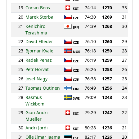
19
Corsin Boos
74:14
1270
33
SUI
20
Marek Sterba
74:30
1269
31
CZE
21
Kenichiro
74:39
1268
30
JPN
Terashima
22
David Elleder
76:10
1260
29
CZE
23
Bjornar Kvale
76:18
1259
28
NOR
24
Radek Penaz
76:19
1259
27
CZE
25
Petr Horvat
76:26
1258
26
CZE
26
Josef Nagy
76:38
1257
25
CZE
27
Tuomas Outinen
76:49
1256
24
FIN
28
Rasmus
79:09
1243
23
SWE
Wickbom
29
Gian Andri
79:29
1242
22
SUI
Mueller
30
Andri Jordi
80:28
1236
21
SUI
31
Olle Ilmar Jaama
82:17
1226
20
EST