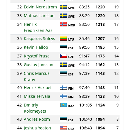
32
Edvin Nordstrom
83:25
1220
19
SWE
33
Mattias Larsson
83:29
1220
18
SWE
34
Henrik
83:50
1218
17
NOR
Fredriksen Aas
35
Kasparas Sulcys
85:46
1207
16
LTU
36
Kevin Hallop
89:56
1185
15
EST
37
Krystof Prusa
91:47
1175
14
CZE
38
Gustav Jonsson
94:12
1162
13
SWE
39
Chris Marcus
97:39
1143
12
EST
Krahv
40
Henrik Askloef
97:40
1143
11
FIN
41
Miska Tervala
98:39
1138
10
FIN
42
Dmitriy
101:05
1124
9
KAZ
Kolomeyets
43
Andres Room
106:40
1094
8
EST
44
Joshua Yeaton
106:43
1094
7
USA