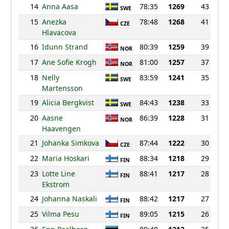
14
Anna Aasa
78:35
1269
43
SWE
15
Anezka
78:48
1268
41
CZE
Hlavacova
16
Idunn Strand
80:39
1259
39
NOR
17
Ane Sofie Krogh
81:00
1257
37
NOR
18
Nelly
83:59
1241
35
SWE
Martensson
19
Alicia Bergkvist
84:43
1238
33
SWE
20
Aasne
86:39
1228
31
NOR
Haavengen
21
Johanka Simkova
87:44
1222
30
CZE
22
Maria Hoskari
88:34
1218
29
FIN
23
Lotte Line
88:41
1217
28
FIN
Ekstrom
24
Johanna Naskali
88:42
1217
27
FIN
25
Vilma Pesu
89:05
1215
26
FIN