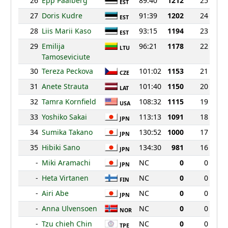
26
Epp Paalberg
89:40
1212
25
EST
27
Doris Kudre
91:39
1202
24
EST
28
Liis Marii Kaso
93:15
1194
23
EST
29
Emilija
96:21
1178
22
LTU
Tamoseviciute
30
Tereza Peckova
101:02
1153
21
CZE
31
Anete Strauta
101:40
1150
20
LAT
32
Tamra Kornfield
108:32
1115
19
USA
33
Yoshiko Sakai
113:13
1091
18
JPN
34
Sumika Takano
130:52
1000
17
JPN
35
Hibiki Sano
134:30
981
16
JPN
-
Miki Aramachi
NC
0
0
JPN
-
Heta Virtanen
NC
0
0
FIN
-
Airi Abe
NC
0
0
JPN
-
Anna Ulvensoen
NC
0
0
NOR
-
Tzu chieh Chin
NC
0
0
TPE