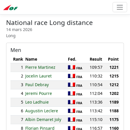
National race Long distance
14 mars 2026
Long
Men
Rank
Name
Fed.
Result
Point
1
Pierre Martinez
109:57
1221
FRA
2
Jocelin Lauret
110:32
1215
FRA
3
Paul Debray
110:54
1212
FRA
4
Jeremi Pourre
112:04
1202
FRA
5
Leo Ladhuie
113:36
1189
FRA
6
Augustin Leclere
113:42
1188
FRA
7
Albin Demaret Joly
115:10
1175
FRA
8
Florian Pinsard
116:57
1160
FRA