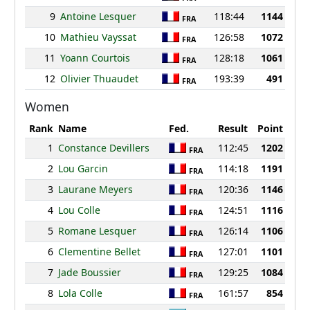
9
Antoine Lesquer
118:44
1144
FRA
10
Mathieu Vayssat
126:58
1072
FRA
11
Yoann Courtois
128:18
1061
FRA
12
Olivier Thuaudet
193:39
491
FRA
Women
Rank
Name
Fed.
Result
Point
1
Constance Devillers
112:45
1202
FRA
2
Lou Garcin
114:18
1191
FRA
3
Laurane Meyers
120:36
1146
FRA
4
Lou Colle
124:51
1116
FRA
5
Romane Lesquer
126:14
1106
FRA
6
Clementine Bellet
127:01
1101
FRA
7
Jade Boussier
129:25
1084
FRA
8
Lola Colle
161:57
854
FRA