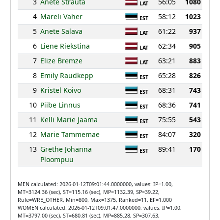
3
Anete Strauta
56:05
1080
LAT
4
Mareli Vaher
58:12
1023
EST
5
Anete Salava
61:22
937
LAT
6
Liene Riekstina
62:34
905
LAT
7
Elize Bremze
63:21
883
LAT
8
Emily Raudkepp
65:28
826
EST
9
Kristel Koivo
68:31
743
EST
10
Piibe Linnus
68:36
741
EST
11
Kelli Marie Jaama
75:55
543
EST
12
Marie Tammemae
84:07
320
EST
13
Grethe Johanna
89:41
170
EST
Ploompuu
MEN calculated: 2026-01-12T09:01:44.0000000, values: IP=1.00,
MT=3124.36 (sec), ST=115.16 (sec), MP=1132.39, SP=39.22,
Rule=WRE_OTHER, Min=800, Max=1375, Ranked=11, EF=1.000
WOMEN calculated: 2026-01-12T09:01:47.0000000, values: IP=1.00,
MT=3797.00 (sec), ST=680.81 (sec), MP=885.28, SP=307.63,