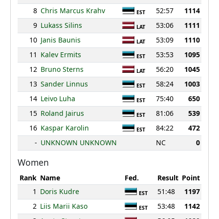
8
Chris Marcus Krahv
52:57
1114
EST
9
Lukass Silins
53:06
1111
LAT
10
Janis Baunis
53:09
1110
LAT
11
Kalev Ermits
53:53
1095
EST
12
Bruno Sterns
56:20
1045
LAT
13
Sander Linnus
58:24
1003
EST
14
Leivo Luha
75:40
650
EST
15
Roland Jairus
81:06
539
EST
16
Kaspar Karolin
84:22
472
EST
-
UNKNOWN UNKNOWN
NC
0
Women
Rank
Name
Fed.
Result
Point
1
Doris Kudre
51:48
1197
EST
2
Liis Marii Kaso
53:48
1142
EST