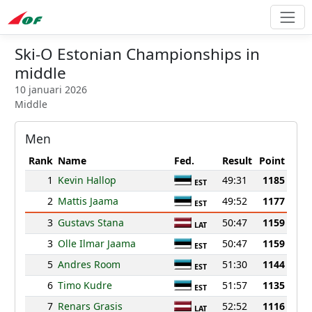
Ski-O Estonian Championships in
middle
10 januari 2026
Middle
Men
Rank
Name
Fed.
Result
Point
1
Kevin Hallop
49:31
1185
EST
2
Mattis Jaama
49:52
1177
EST
3
Gustavs Stana
50:47
1159
LAT
3
Olle Ilmar Jaama
50:47
1159
EST
5
Andres Room
51:30
1144
EST
6
Timo Kudre
51:57
1135
EST
7
Renars Grasis
52:52
1116
LAT