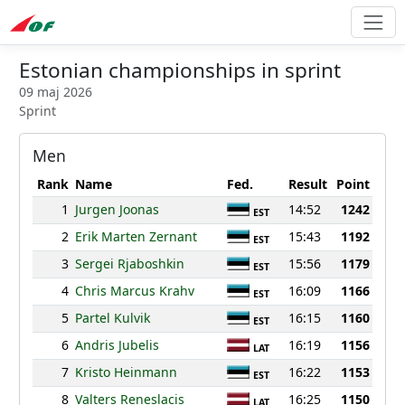
Estonian championships in sprint
09 maj 2026
Sprint
Men
Rank
Name
Fed.
Result
Point
1
Jurgen Joonas
14:52
1242
EST
2
Erik Marten Zernant
15:43
1192
EST
3
Sergei Rjaboshkin
15:56
1179
EST
4
Chris Marcus Krahv
16:09
1166
EST
5
Partel Kulvik
16:15
1160
EST
6
Andris Jubelis
16:19
1156
LAT
7
Kristo Heinmann
16:22
1153
EST
8
Valters Reneslacis
16:25
1150
LAT