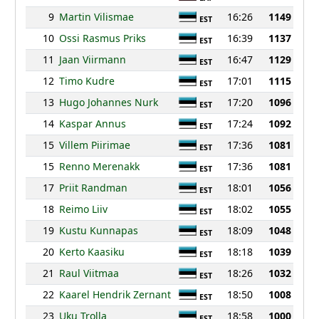
9
Martin Vilismae
16:26
1149
EST
10
Ossi Rasmus Priks
16:39
1137
EST
11
Jaan Viirmann
16:47
1129
EST
12
Timo Kudre
17:01
1115
EST
13
Hugo Johannes Nurk
17:20
1096
EST
14
Kaspar Annus
17:24
1092
EST
15
Villem Piirimae
17:36
1081
EST
15
Renno Merenakk
17:36
1081
EST
17
Priit Randman
18:01
1056
EST
18
Reimo Liiv
18:02
1055
EST
19
Kustu Kunnapas
18:09
1048
EST
20
Kerto Kaasiku
18:18
1039
EST
21
Raul Viitmaa
18:26
1032
EST
22
Kaarel Hendrik Zernant
18:50
1008
EST
23
Uku Trolla
18:58
1000
EST