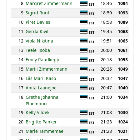
8
Margret Zimmermann
18:46
1094
EST
9
Sigrid Ruul
18:50
1093
EST
10
Piret Davies
18:58
1089
EST
11
Gerda Kivil
19:45
1068
EST
12
Viola Nikitina
19:51
1065
EST
13
Teele Tsoba
20:00
1061
EST
14
Emily Raudkepp
20:18
1053
EST
15
Marili Zimmermann
20:26
1049
EST
16
Liis Marii Kaso
20:32
1047
EST
17
Anita Laanejoe
20:47
1040
EST
18
Grethe Johanna
21:00
1034
EST
Ploompuu
19
Kelly Vildek
21:08
1030
EST
20
Brigitte Panker
21:23
1024
EST
21
Marie Tammemae
21:28
1021
EST