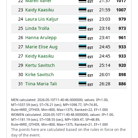
22
Mareli Vaher
21:37
1017
EST
23
Kaidy Kaasiku
21:59
1007
EST
24
Laura Liis Kaljur
23:03
979
EST
25
Linda Trolla
23:16
973
EST
26
Hanna Arulepp
23:41
961
EST
27
Marie Elise Aug
24:45
933
EST
27
Keidy Kaasiku
24:45
933
EST
29
Kertu Savitsch
25:14
920
EST
30
Kirke Savitsch
26:01
898
EST
31
Tiina Maria Tali
26:28
886
EST
MEN calculated: 2026-05-10T11:40:46.0000000, values: IP=1.00,
MT=1037.59 (sec), ST=76.21 (sec), MP=1098.77, SP=74.85,
Rule=WRE_OTHER, Min=800, Max=1375, Ranked=22, EF=1.000
WOMEN calculated: 2026-05-10T11:40:48.0000000, values: IP=1.00,
MT=1181.19 (sec), ST=108.55 (sec), MP=1069.47, SP=48.89,
Rule=WRE_OTHER, Min=800, Max=1375, Ranked=21, EF=1.000
The points here are calculated based on the rules in force on the
day of the event.