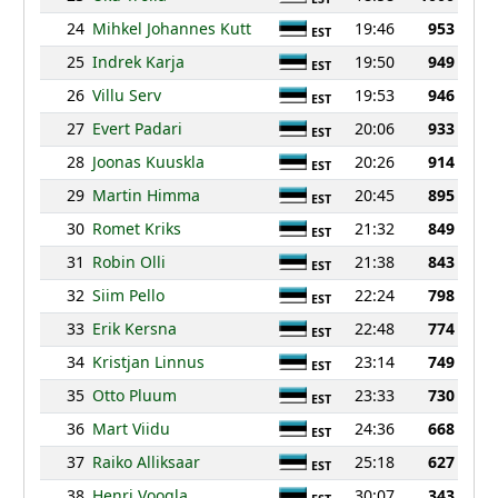
24
Mihkel Johannes Kutt
19:46
953
EST
25
Indrek Karja
19:50
949
EST
26
Villu Serv
19:53
946
EST
27
Evert Padari
20:06
933
EST
28
Joonas Kuuskla
20:26
914
EST
29
Martin Himma
20:45
895
EST
30
Romet Kriks
21:32
849
EST
31
Robin Olli
21:38
843
EST
32
Siim Pello
22:24
798
EST
33
Erik Kersna
22:48
774
EST
34
Kristjan Linnus
23:14
749
EST
35
Otto Pluum
23:33
730
EST
36
Mart Viidu
24:36
668
EST
37
Raiko Alliksaar
25:18
627
EST
38
Henri Voogla
30:07
343