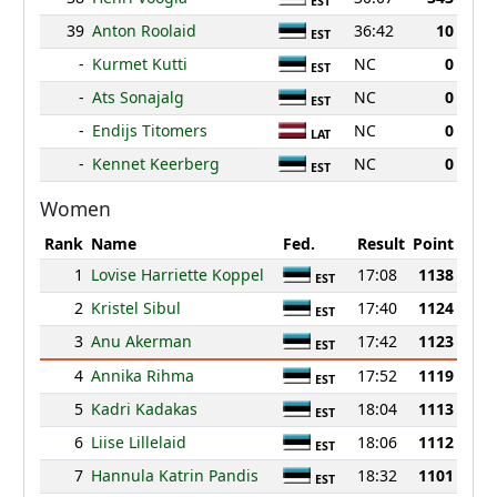
EST
39
Anton Roolaid
36:42
10
EST
-
Kurmet Kutti
NC
0
EST
-
Ats Sonajalg
NC
0
EST
-
Endijs Titomers
NC
0
LAT
-
Kennet Keerberg
NC
0
EST
Women
Rank
Name
Fed.
Result
Point
1
Lovise Harriette Koppel
17:08
1138
EST
2
Kristel Sibul
17:40
1124
EST
3
Anu Akerman
17:42
1123
EST
4
Annika Rihma
17:52
1119
EST
5
Kadri Kadakas
18:04
1113
EST
6
Liise Lillelaid
18:06
1112
EST
7
Hannula Katrin Pandis
18:32
1101
EST