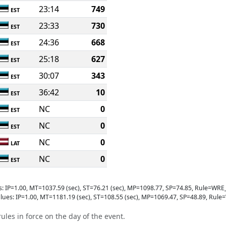
23:14
749
EST
23:33
730
EST
24:36
668
EST
25:18
627
EST
30:07
343
EST
36:42
10
EST
NC
0
EST
NC
0
EST
NC
0
LAT
NC
0
EST
s: IP=1.00, MT=1037.59 (sec), ST=76.21 (sec), MP=1098.77, SP=74.85, Rule=
lues: IP=1.00, MT=1181.19 (sec), ST=108.55 (sec), MP=1069.47, SP=48.89, R
ules in force on the day of the event.