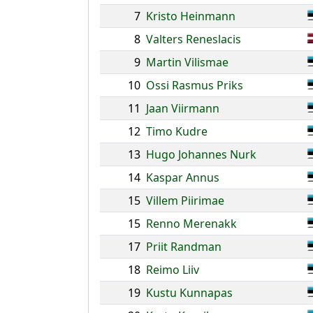
7
Kristo Heinmann
8
Valters Reneslacis
9
Martin Vilismae
10
Ossi Rasmus Priks
11
Jaan Viirmann
12
Timo Kudre
13
Hugo Johannes Nurk
14
Kaspar Annus
15
Villem Piirimae
15
Renno Merenakk
17
Priit Randman
18
Reimo Liiv
19
Kustu Kunnapas