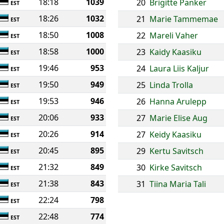
18:18
1039
20
Brigitte Panker
EST
18:26
1032
21
Marie Tammemae
EST
18:50
1008
22
Mareli Vaher
EST
18:58
1000
23
Kaidy Kaasiku
EST
19:46
953
24
Laura Liis Kaljur
EST
19:50
949
25
Linda Trolla
EST
19:53
946
26
Hanna Arulepp
EST
20:06
933
27
Marie Elise Aug
EST
20:26
914
27
Keidy Kaasiku
EST
20:45
895
29
Kertu Savitsch
EST
21:32
849
30
Kirke Savitsch
EST
21:38
843
31
Tiina Maria Tali
EST
22:24
798
EST
22:48
774
EST