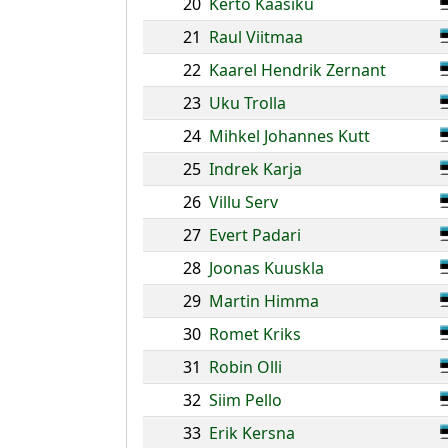
20
Kerto Kaasiku
21
Raul Viitmaa
22
Kaarel Hendrik Zernant
23
Uku Trolla
24
Mihkel Johannes Kutt
25
Indrek Karja
26
Villu Serv
27
Evert Padari
28
Joonas Kuuskla
29
Martin Himma
30
Romet Kriks
31
Robin Olli
32
Siim Pello
33
Erik Kersna