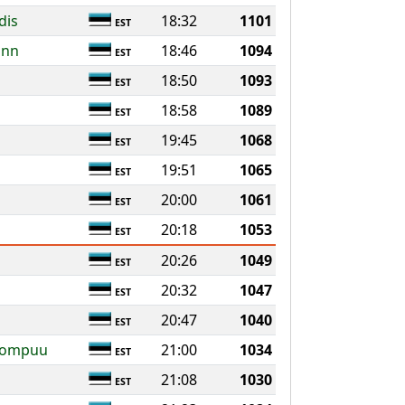
dis
18:32
1101
EST
ann
18:46
1094
EST
18:50
1093
EST
18:58
1089
EST
19:45
1068
EST
19:51
1065
EST
20:00
1061
EST
20:18
1053
EST
n
20:26
1049
EST
20:32
1047
EST
20:47
1040
EST
loompuu
21:00
1034
EST
21:08
1030
EST