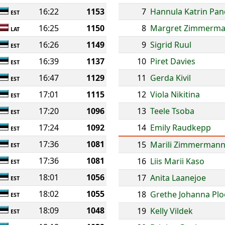
16:22
1153
7
Hannula Katrin Pan
EST
16:25
1150
8
Margret Zimmerm
LAT
16:26
1149
9
Sigrid Ruul
EST
16:39
1137
10
Piret Davies
EST
16:47
1129
11
Gerda Kivil
EST
17:01
1115
12
Viola Nikitina
EST
17:20
1096
13
Teele Tsoba
EST
17:24
1092
14
Emily Raudkepp
EST
17:36
1081
15
Marili Zimmerman
EST
17:36
1081
16
Liis Marii Kaso
EST
18:01
1056
17
Anita Laanejoe
EST
18:02
1055
18
Grethe Johanna P
EST
18:09
1048
19
Kelly Vildek
EST