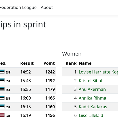
Federation League
About
ps in sprint
Women
Fed.
Result
Point
Rank
Name
14:52
1242
1
Lovise Harriette Ko
EST
15:43
1192
2
Kristel Sibul
EST
15:56
1179
3
Anu Akerman
EST
16:09
1166
4
Annika Rihma
EST
16:15
1160
5
Kadri Kadakas
EST
16:19
1156
6
Liise Lillelaid
LAT