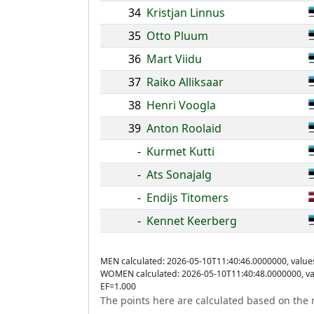
34
Kristjan Linnus
35
Otto Pluum
36
Mart Viidu
37
Raiko Alliksaar
38
Henri Voogla
39
Anton Roolaid
-
Kurmet Kutti
-
Ats Sonajalg
-
Endijs Titomers
-
Kennet Keerberg
MEN calculated: 2026-05-10T11:40:46.0000000, value
WOMEN calculated: 2026-05-10T11:40:48.0000000, va
EF=1.000
The points here are calculated based on the r