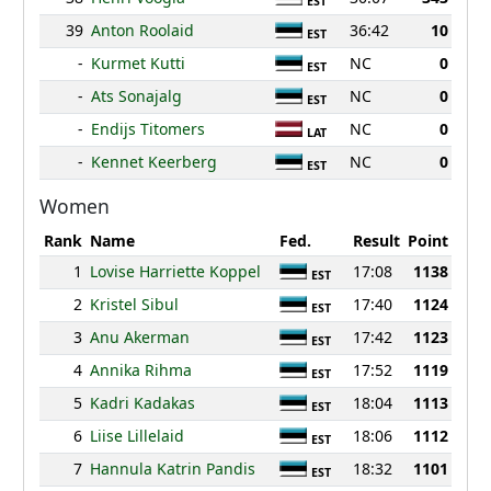
EST
39
Anton Roolaid
36:42
10
EST
-
Kurmet Kutti
NC
0
EST
-
Ats Sonajalg
NC
0
EST
-
Endijs Titomers
NC
0
LAT
-
Kennet Keerberg
NC
0
EST
Women
Rank
Name
Fed.
Result
Point
1
Lovise Harriette Koppel
17:08
1138
EST
2
Kristel Sibul
17:40
1124
EST
3
Anu Akerman
17:42
1123
EST
4
Annika Rihma
17:52
1119
EST
5
Kadri Kadakas
18:04
1113
EST
6
Liise Lillelaid
18:06
1112
EST
7
Hannula Katrin Pandis
18:32
1101
EST