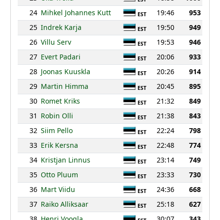
24
Mihkel Johannes Kutt
19:46
953
EST
25
Indrek Karja
19:50
949
EST
26
Villu Serv
19:53
946
EST
27
Evert Padari
20:06
933
EST
28
Joonas Kuuskla
20:26
914
EST
29
Martin Himma
20:45
895
EST
30
Romet Kriks
21:32
849
EST
31
Robin Olli
21:38
843
EST
32
Siim Pello
22:24
798
EST
33
Erik Kersna
22:48
774
EST
34
Kristjan Linnus
23:14
749
EST
35
Otto Pluum
23:33
730
EST
36
Mart Viidu
24:36
668
EST
37
Raiko Alliksaar
25:18
627
EST
38
Henri Voogla
30:07
343