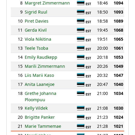
8
Margret Zimmermann
18:46
1094
EST
9
Sigrid Ruul
18:50
1093
EST
10
Piret Davies
18:58
1089
EST
11
Gerda Kivil
19:45
1068
EST
12
Viola Nikitina
19:51
1065
EST
13
Teele Tsoba
20:00
1061
EST
14
Emily Raudkepp
20:18
1053
EST
15
Marili Zimmermann
20:26
1049
EST
16
Liis Marii Kaso
20:32
1047
EST
17
Anita Laanejoe
20:47
1040
EST
18
Grethe Johanna
21:00
1034
EST
Ploompuu
19
Kelly Vildek
21:08
1030
EST
20
Brigitte Panker
21:23
1024
EST
21
Marie Tammemae
21:28
1021
EST