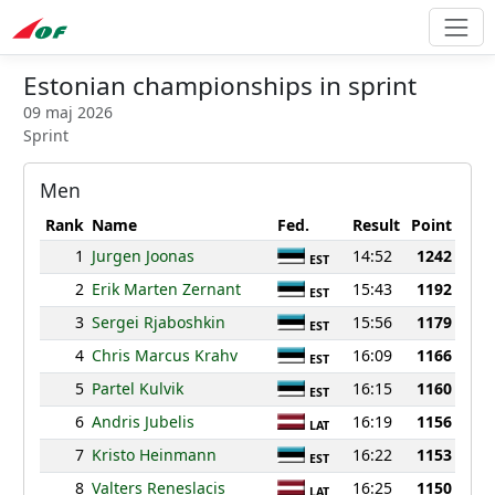
Estonian championships in sprint
09 maj 2026
Sprint
Men
Rank
Name
Fed.
Result
Point
1
Jurgen Joonas
14:52
1242
EST
2
Erik Marten Zernant
15:43
1192
EST
3
Sergei Rjaboshkin
15:56
1179
EST
4
Chris Marcus Krahv
16:09
1166
EST
5
Partel Kulvik
16:15
1160
EST
6
Andris Jubelis
16:19
1156
LAT
7
Kristo Heinmann
16:22
1153
EST
8
Valters Reneslacis
16:25
1150
LAT