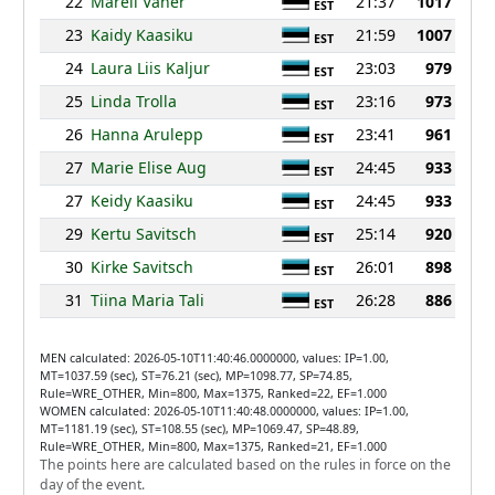
22
Mareli Vaher
21:37
1017
EST
23
Kaidy Kaasiku
21:59
1007
EST
24
Laura Liis Kaljur
23:03
979
EST
25
Linda Trolla
23:16
973
EST
26
Hanna Arulepp
23:41
961
EST
27
Marie Elise Aug
24:45
933
EST
27
Keidy Kaasiku
24:45
933
EST
29
Kertu Savitsch
25:14
920
EST
30
Kirke Savitsch
26:01
898
EST
31
Tiina Maria Tali
26:28
886
EST
MEN calculated: 2026-05-10T11:40:46.0000000, values: IP=1.00,
MT=1037.59 (sec), ST=76.21 (sec), MP=1098.77, SP=74.85,
Rule=WRE_OTHER, Min=800, Max=1375, Ranked=22, EF=1.000
WOMEN calculated: 2026-05-10T11:40:48.0000000, values: IP=1.00,
MT=1181.19 (sec), ST=108.55 (sec), MP=1069.47, SP=48.89,
Rule=WRE_OTHER, Min=800, Max=1375, Ranked=21, EF=1.000
The points here are calculated based on the rules in force on the
day of the event.