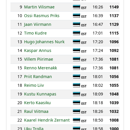
9
Martin Vilismae
16:26
1149
EST
10
Ossi Rasmus Priks
16:39
1137
EST
11
Jaan Viirmann
16:47
1129
EST
12
Timo Kudre
17:01
1115
EST
13
Hugo Johannes Nurk
17:20
1096
EST
14
Kaspar Annus
17:24
1092
EST
15
Villem Piirimae
17:36
1081
EST
15
Renno Merenakk
17:36
1081
EST
17
Priit Randman
18:01
1056
EST
18
Reimo Liiv
18:02
1055
EST
19
Kustu Kunnapas
18:09
1048
EST
20
Kerto Kaasiku
18:18
1039
EST
21
Raul Viitmaa
18:26
1032
EST
22
Kaarel Hendrik Zernant
18:50
1008
EST
23
Uku Trolla
18:58
1000
EST