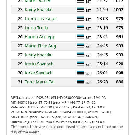
22
Mareli Vaher
21:37
1017
EST
23
Kaidy Kaasiku
21:59
1007
EST
24
Laura Liis Kaljur
23:03
979
EST
25
Linda Trolla
23:16
973
EST
26
Hanna Arulepp
23:41
961
EST
27
Marie Elise Aug
24:45
933
EST
27
Keidy Kaasiku
24:45
933
EST
29
Kertu Savitsch
25:14
920
EST
30
Kirke Savitsch
26:01
898
EST
31
Tiina Maria Tali
26:28
886
EST
MEN calculated: 2026-05-10T11:40:46.0000000, values: IP=1.00,
MT=1037.59 (sec), ST=76.21 (sec), MP=1098.77, SP=74.85,
Rule=WRE_OTHER, Min=800, Max=1375, Ranked=22, EF=1.000
WOMEN calculated: 2026-05-10T11:40:48.0000000, values: IP=1.00,
MT=1181.19 (sec), ST=108.55 (sec), MP=1069.47, SP=48.89,
Rule=WRE_OTHER, Min=800, Max=1375, Ranked=21, EF=1.000
The points here are calculated based on the rules in force on the
day of the event.