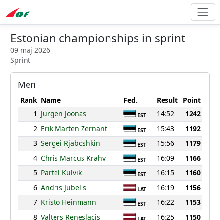
Estonian championships in sprint
09 maj 2026
Sprint
Men
Rank
Name
Fed.
Result
Point
1
Jurgen Joonas
14:52
1242
EST
2
Erik Marten Zernant
15:43
1192
EST
3
Sergei Rjaboshkin
15:56
1179
EST
4
Chris Marcus Krahv
16:09
1166
EST
5
Partel Kulvik
16:15
1160
EST
6
Andris Jubelis
16:19
1156
LAT
7
Kristo Heinmann
16:22
1153
EST
8
Valters Reneslacis
16:25
1150
LAT