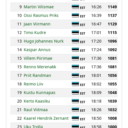
9
Martin Vilismae
16:26
1149
EST
10
Ossi Rasmus Priks
16:39
1137
EST
11
Jaan Viirmann
16:47
1129
EST
12
Timo Kudre
17:01
1115
EST
13
Hugo Johannes Nurk
17:20
1096
EST
14
Kaspar Annus
17:24
1092
EST
15
Villem Piirimae
17:36
1081
EST
15
Renno Merenakk
17:36
1081
EST
17
Priit Randman
18:01
1056
EST
18
Reimo Liiv
18:02
1055
EST
19
Kustu Kunnapas
18:09
1048
EST
20
Kerto Kaasiku
18:18
1039
EST
21
Raul Viitmaa
18:26
1032
EST
22
Kaarel Hendrik Zernant
18:50
1008
EST
23
Uku Trolla
18:58
1000
EST