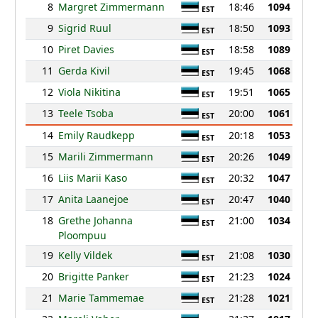
8
Margret Zimmermann
18:46
1094
EST
9
Sigrid Ruul
18:50
1093
EST
10
Piret Davies
18:58
1089
EST
11
Gerda Kivil
19:45
1068
EST
12
Viola Nikitina
19:51
1065
EST
13
Teele Tsoba
20:00
1061
EST
14
Emily Raudkepp
20:18
1053
EST
15
Marili Zimmermann
20:26
1049
EST
16
Liis Marii Kaso
20:32
1047
EST
17
Anita Laanejoe
20:47
1040
EST
18
Grethe Johanna
21:00
1034
EST
Ploompuu
19
Kelly Vildek
21:08
1030
EST
20
Brigitte Panker
21:23
1024
EST
21
Marie Tammemae
21:28
1021
EST