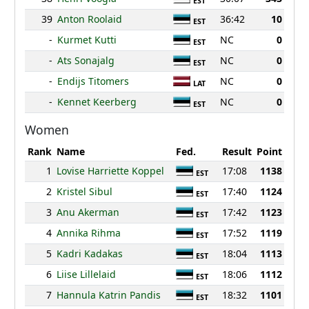
EST
39
Anton Roolaid
36:42
10
EST
-
Kurmet Kutti
NC
0
EST
-
Ats Sonajalg
NC
0
EST
-
Endijs Titomers
NC
0
LAT
-
Kennet Keerberg
NC
0
EST
Women
Rank
Name
Fed.
Result
Point
1
Lovise Harriette Koppel
17:08
1138
EST
2
Kristel Sibul
17:40
1124
EST
3
Anu Akerman
17:42
1123
EST
4
Annika Rihma
17:52
1119
EST
5
Kadri Kadakas
18:04
1113
EST
6
Liise Lillelaid
18:06
1112
EST
7
Hannula Katrin Pandis
18:32
1101
EST