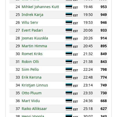
24
Mihkel Johannes Kutt
19:46
953
EST
25
Indrek Karja
19:50
949
EST
26
Villu Serv
19:53
946
EST
27
Evert Padari
20:06
933
EST
28
Joonas Kuuskla
20:26
914
EST
29
Martin Himma
20:45
895
EST
30
Romet Kriks
21:32
849
EST
31
Robin Olli
21:38
843
EST
32
Siim Pello
22:24
798
EST
33
Erik Kersna
22:48
774
EST
34
Kristjan Linnus
23:14
749
EST
35
Otto Pluum
23:33
730
EST
36
Mart Viidu
24:36
668
EST
37
Raiko Alliksaar
25:18
627
EST
38
Henri Voogla
30:07
343