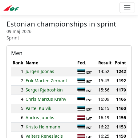
Estonian championships in sprint
09 maj 2026
Sprint
Men
Rank
Name
Fed.
Result
Point
1
Jurgen Joonas
14:52
1242
EST
2
Erik Marten Zernant
15:43
1192
EST
3
Sergei Rjaboshkin
15:56
1179
EST
4
Chris Marcus Krahv
16:09
1166
EST
5
Partel Kulvik
16:15
1160
EST
6
Andris Jubelis
16:19
1156
LAT
7
Kristo Heinmann
16:22
1153
EST
8
Valters Reneslacis
16:25
1150
LAT