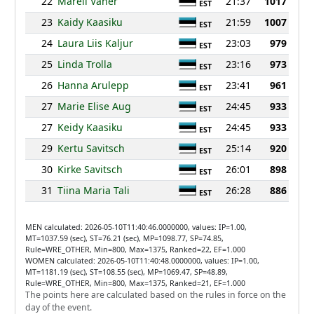
22
Mareli Vaher
21:37
1017
EST
23
Kaidy Kaasiku
21:59
1007
EST
24
Laura Liis Kaljur
23:03
979
EST
25
Linda Trolla
23:16
973
EST
26
Hanna Arulepp
23:41
961
EST
27
Marie Elise Aug
24:45
933
EST
27
Keidy Kaasiku
24:45
933
EST
29
Kertu Savitsch
25:14
920
EST
30
Kirke Savitsch
26:01
898
EST
31
Tiina Maria Tali
26:28
886
EST
MEN calculated: 2026-05-10T11:40:46.0000000, values: IP=1.00,
MT=1037.59 (sec), ST=76.21 (sec), MP=1098.77, SP=74.85,
Rule=WRE_OTHER, Min=800, Max=1375, Ranked=22, EF=1.000
WOMEN calculated: 2026-05-10T11:40:48.0000000, values: IP=1.00,
MT=1181.19 (sec), ST=108.55 (sec), MP=1069.47, SP=48.89,
Rule=WRE_OTHER, Min=800, Max=1375, Ranked=21, EF=1.000
The points here are calculated based on the rules in force on the
day of the event.