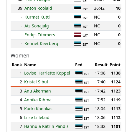
EST
39
Anton Roolaid
36:42
10
EST
-
Kurmet Kutti
NC
0
EST
-
Ats Sonajalg
NC
0
EST
-
Endijs Titomers
NC
0
LAT
-
Kennet Keerberg
NC
0
EST
Women
Rank
Name
Fed.
Result
Point
1
Lovise Harriette Koppel
17:08
1138
EST
2
Kristel Sibul
17:40
1124
EST
3
Anu Akerman
17:42
1123
EST
4
Annika Rihma
17:52
1119
EST
5
Kadri Kadakas
18:04
1113
EST
6
Liise Lillelaid
18:06
1112
EST
7
Hannula Katrin Pandis
18:32
1101
EST