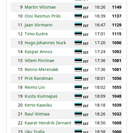
9
Martin Vilismae
16:26
1149
EST
10
Ossi Rasmus Priks
16:39
1137
EST
11
Jaan Viirmann
16:47
1129
EST
12
Timo Kudre
17:01
1115
EST
13
Hugo Johannes Nurk
17:20
1096
EST
14
Kaspar Annus
17:24
1092
EST
15
Villem Piirimae
17:36
1081
EST
15
Renno Merenakk
17:36
1081
EST
17
Priit Randman
18:01
1056
EST
18
Reimo Liiv
18:02
1055
EST
19
Kustu Kunnapas
18:09
1048
EST
20
Kerto Kaasiku
18:18
1039
EST
21
Raul Viitmaa
18:26
1032
EST
22
Kaarel Hendrik Zernant
18:50
1008
EST
23
Uku Trolla
18:58
1000
EST