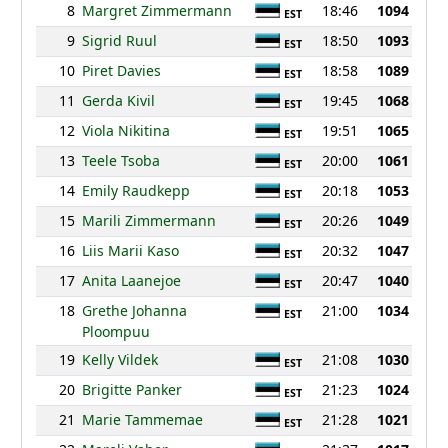
8
Margret Zimmermann
18:46
1094
EST
9
Sigrid Ruul
18:50
1093
EST
10
Piret Davies
18:58
1089
EST
11
Gerda Kivil
19:45
1068
EST
12
Viola Nikitina
19:51
1065
EST
13
Teele Tsoba
20:00
1061
EST
14
Emily Raudkepp
20:18
1053
EST
15
Marili Zimmermann
20:26
1049
EST
16
Liis Marii Kaso
20:32
1047
EST
17
Anita Laanejoe
20:47
1040
EST
18
Grethe Johanna
21:00
1034
EST
Ploompuu
19
Kelly Vildek
21:08
1030
EST
20
Brigitte Panker
21:23
1024
EST
21
Marie Tammemae
21:28
1021
EST