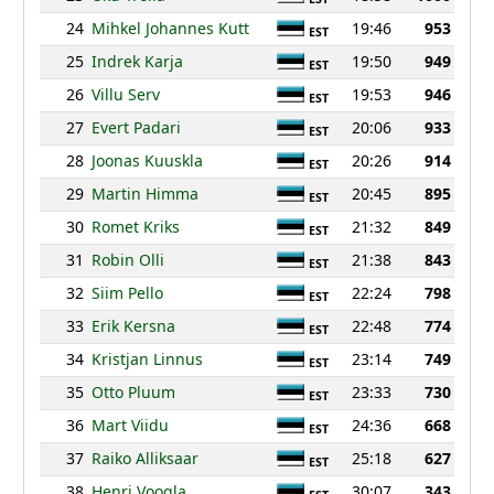
24
Mihkel Johannes Kutt
19:46
953
EST
25
Indrek Karja
19:50
949
EST
26
Villu Serv
19:53
946
EST
27
Evert Padari
20:06
933
EST
28
Joonas Kuuskla
20:26
914
EST
29
Martin Himma
20:45
895
EST
30
Romet Kriks
21:32
849
EST
31
Robin Olli
21:38
843
EST
32
Siim Pello
22:24
798
EST
33
Erik Kersna
22:48
774
EST
34
Kristjan Linnus
23:14
749
EST
35
Otto Pluum
23:33
730
EST
36
Mart Viidu
24:36
668
EST
37
Raiko Alliksaar
25:18
627
EST
38
Henri Voogla
30:07
343