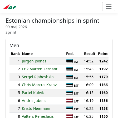
Estonian championships in sprint
09 maj 2026
Sprint
Men
Rank
Name
Fed.
Result
Point
1
Jurgen Joonas
14:52
1242
EST
2
Erik Marten Zernant
15:43
1192
EST
3
Sergei Rjaboshkin
15:56
1179
EST
4
Chris Marcus Krahv
16:09
1166
EST
5
Partel Kulvik
16:15
1160
EST
6
Andris Jubelis
16:19
1156
LAT
7
Kristo Heinmann
16:22
1153
EST
8
Valters Reneslacis
16:25
1150
LAT