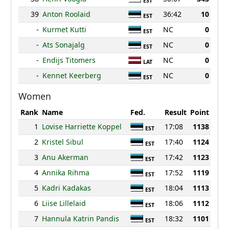
EST
39
Anton Roolaid
36:42
10
EST
-
Kurmet Kutti
NC
0
EST
-
Ats Sonajalg
NC
0
EST
-
Endijs Titomers
NC
0
LAT
-
Kennet Keerberg
NC
0
EST
Women
Rank
Name
Fed.
Result
Point
1
Lovise Harriette Koppel
17:08
1138
EST
2
Kristel Sibul
17:40
1124
EST
3
Anu Akerman
17:42
1123
EST
4
Annika Rihma
17:52
1119
EST
5
Kadri Kadakas
18:04
1113
EST
6
Liise Lillelaid
18:06
1112
EST
7
Hannula Katrin Pandis
18:32
1101
EST