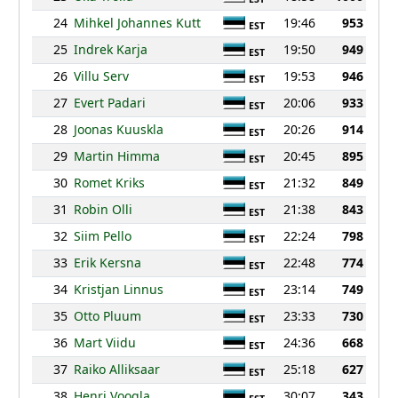
24
Mihkel Johannes Kutt
19:46
953
EST
25
Indrek Karja
19:50
949
EST
26
Villu Serv
19:53
946
EST
27
Evert Padari
20:06
933
EST
28
Joonas Kuuskla
20:26
914
EST
29
Martin Himma
20:45
895
EST
30
Romet Kriks
21:32
849
EST
31
Robin Olli
21:38
843
EST
32
Siim Pello
22:24
798
EST
33
Erik Kersna
22:48
774
EST
34
Kristjan Linnus
23:14
749
EST
35
Otto Pluum
23:33
730
EST
36
Mart Viidu
24:36
668
EST
37
Raiko Alliksaar
25:18
627
EST
38
Henri Voogla
30:07
343