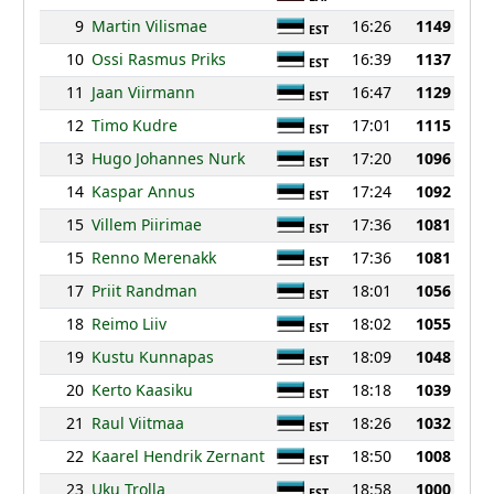
9
Martin Vilismae
16:26
1149
EST
10
Ossi Rasmus Priks
16:39
1137
EST
11
Jaan Viirmann
16:47
1129
EST
12
Timo Kudre
17:01
1115
EST
13
Hugo Johannes Nurk
17:20
1096
EST
14
Kaspar Annus
17:24
1092
EST
15
Villem Piirimae
17:36
1081
EST
15
Renno Merenakk
17:36
1081
EST
17
Priit Randman
18:01
1056
EST
18
Reimo Liiv
18:02
1055
EST
19
Kustu Kunnapas
18:09
1048
EST
20
Kerto Kaasiku
18:18
1039
EST
21
Raul Viitmaa
18:26
1032
EST
22
Kaarel Hendrik Zernant
18:50
1008
EST
23
Uku Trolla
18:58
1000
EST