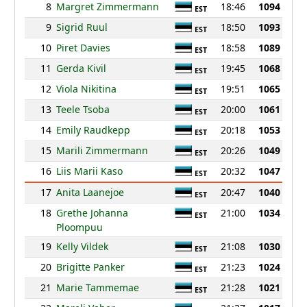
8
Margret Zimmermann
18:46
1094
EST
9
Sigrid Ruul
18:50
1093
EST
10
Piret Davies
18:58
1089
EST
11
Gerda Kivil
19:45
1068
EST
12
Viola Nikitina
19:51
1065
EST
13
Teele Tsoba
20:00
1061
EST
14
Emily Raudkepp
20:18
1053
EST
15
Marili Zimmermann
20:26
1049
EST
16
Liis Marii Kaso
20:32
1047
EST
17
Anita Laanejoe
20:47
1040
EST
18
Grethe Johanna
21:00
1034
EST
Ploompuu
19
Kelly Vildek
21:08
1030
EST
20
Brigitte Panker
21:23
1024
EST
21
Marie Tammemae
21:28
1021
EST