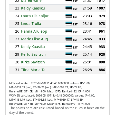
22
Mareli Vaher
21:37
1017
EST
23
Kaidy Kaasiku
21:59
1007
EST
24
Laura Liis Kaljur
23:03
979
EST
25
Linda Trolla
23:16
973
EST
26
Hanna Arulepp
23:41
961
EST
27
Marie Elise Aug
24:45
933
EST
27
Keidy Kaasiku
24:45
933
EST
29
Kertu Savitsch
25:14
920
EST
30
Kirke Savitsch
26:01
898
EST
31
Tiina Maria Tali
26:28
886
EST
MEN calculated: 2026-05-10T11:40:46.0000000, values: IP=1.00,
MT=1037.59 (sec), ST=76.21 (sec), MP=1098.77, SP=74.85,
Rule=WRE_OTHER, Min=800, Max=1375, Ranked=22, EF=1.000
WOMEN calculated: 2026-05-10T11:40:48.0000000, values: IP=1.00,
MT=1181.19 (sec), ST=108.55 (sec), MP=1069.47, SP=48.89,
Rule=WRE_OTHER, Min=800, Max=1375, Ranked=21, EF=1.000
The points here are calculated based on the rules in force on the
day of the event.