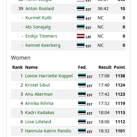
EST
39
Anton Roolaid
36:42
10
EST
-
Kurmet Kutti
NC
0
EST
-
Ats Sonajalg
NC
0
EST
-
Endijs Titomers
NC
0
LAT
-
Kennet Keerberg
NC
0
EST
Women
Rank
Name
Fed.
Result
Point
1
Lovise Harriette Koppel
17:08
1138
EST
2
Kristel Sibul
17:40
1124
EST
3
Anu Akerman
17:42
1123
EST
4
Annika Rihma
17:52
1119
EST
5
Kadri Kadakas
18:04
1113
EST
6
Liise Lillelaid
18:06
1112
EST
7
Hannula Katrin Pandis
18:32
1101
EST