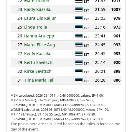
22
Mareli Vaher
21:37
1017
EST
23
Kaidy Kaasiku
21:59
1007
EST
24
Laura Liis Kaljur
23:03
979
EST
25
Linda Trolla
23:16
973
EST
26
Hanna Arulepp
23:41
961
EST
27
Marie Elise Aug
24:45
933
EST
27
Keidy Kaasiku
24:45
933
EST
29
Kertu Savitsch
25:14
920
EST
30
Kirke Savitsch
26:01
898
EST
31
Tiina Maria Tali
26:28
886
EST
MEN calculated: 2026-05-10T11:40:46.0000000, values: IP=1.00,
MT=1037.59 (sec), ST=76.21 (sec), MP=1098.77, SP=74.85,
Rule=WRE_OTHER, Min=800, Max=1375, Ranked=22, EF=1.000
WOMEN calculated: 2026-05-10T11:40:48.0000000, values: IP=1.00,
MT=1181.19 (sec), ST=108.55 (sec), MP=1069.47, SP=48.89,
Rule=WRE_OTHER, Min=800, Max=1375, Ranked=21, EF=1.000
The points here are calculated based on the rules in force on the
day of the event.