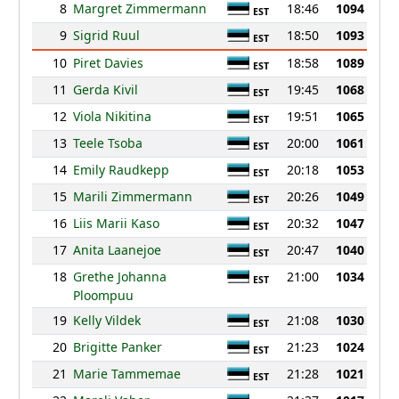
8
Margret Zimmermann
18:46
1094
EST
9
Sigrid Ruul
18:50
1093
EST
10
Piret Davies
18:58
1089
EST
11
Gerda Kivil
19:45
1068
EST
12
Viola Nikitina
19:51
1065
EST
13
Teele Tsoba
20:00
1061
EST
14
Emily Raudkepp
20:18
1053
EST
15
Marili Zimmermann
20:26
1049
EST
16
Liis Marii Kaso
20:32
1047
EST
17
Anita Laanejoe
20:47
1040
EST
18
Grethe Johanna
21:00
1034
EST
Ploompuu
19
Kelly Vildek
21:08
1030
EST
20
Brigitte Panker
21:23
1024
EST
21
Marie Tammemae
21:28
1021
EST