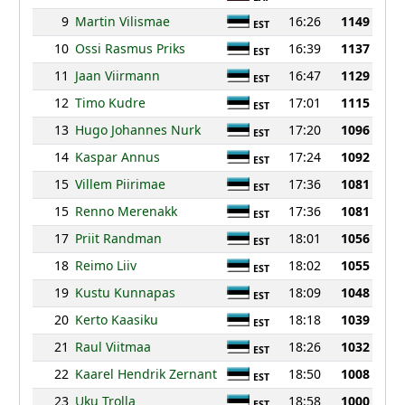
9
Martin Vilismae
16:26
1149
EST
10
Ossi Rasmus Priks
16:39
1137
EST
11
Jaan Viirmann
16:47
1129
EST
12
Timo Kudre
17:01
1115
EST
13
Hugo Johannes Nurk
17:20
1096
EST
14
Kaspar Annus
17:24
1092
EST
15
Villem Piirimae
17:36
1081
EST
15
Renno Merenakk
17:36
1081
EST
17
Priit Randman
18:01
1056
EST
18
Reimo Liiv
18:02
1055
EST
19
Kustu Kunnapas
18:09
1048
EST
20
Kerto Kaasiku
18:18
1039
EST
21
Raul Viitmaa
18:26
1032
EST
22
Kaarel Hendrik Zernant
18:50
1008
EST
23
Uku Trolla
18:58
1000
EST