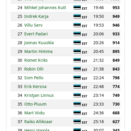
24
Mihkel Johannes Kutt
19:46
953
EST
25
Indrek Karja
19:50
949
EST
26
Villu Serv
19:53
946
EST
27
Evert Padari
20:06
933
EST
28
Joonas Kuuskla
20:26
914
EST
29
Martin Himma
20:45
895
EST
30
Romet Kriks
21:32
849
EST
31
Robin Olli
21:38
843
EST
32
Siim Pello
22:24
798
EST
33
Erik Kersna
22:48
774
EST
34
Kristjan Linnus
23:14
749
EST
35
Otto Pluum
23:33
730
EST
36
Mart Viidu
24:36
668
EST
37
Raiko Alliksaar
25:18
627
EST
38
Henri Voogla
30:07
343