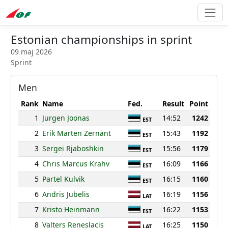
Estonian championships in sprint
09 maj 2026
Sprint
Men
Rank
Name
Fed.
Result
Point
1
Jurgen Joonas
14:52
1242
EST
2
Erik Marten Zernant
15:43
1192
EST
3
Sergei Rjaboshkin
15:56
1179
EST
4
Chris Marcus Krahv
16:09
1166
EST
5
Partel Kulvik
16:15
1160
EST
6
Andris Jubelis
16:19
1156
LAT
7
Kristo Heinmann
16:22
1153
EST
8
Valters Reneslacis
16:25
1150
LAT