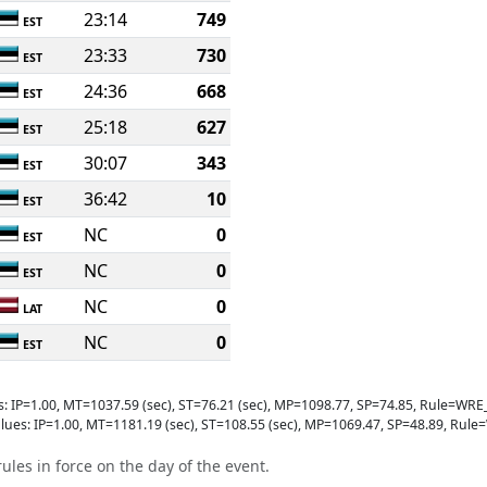
23:14
749
EST
23:33
730
EST
24:36
668
EST
25:18
627
EST
30:07
343
EST
36:42
10
EST
NC
0
EST
NC
0
EST
NC
0
LAT
NC
0
EST
s: IP=1.00, MT=1037.59 (sec), ST=76.21 (sec), MP=1098.77, SP=74.85, Rule=
lues: IP=1.00, MT=1181.19 (sec), ST=108.55 (sec), MP=1069.47, SP=48.89, R
ules in force on the day of the event.