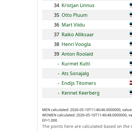
34
Kristjan Linnus
35
Otto Pluum
36
Mart Viidu
37
Raiko Alliksaar
38
Henri Voogla
39
Anton Roolaid
-
Kurmet Kutti
-
Ats Sonajalg
-
Endijs Titomers
-
Kennet Keerberg
MEN calculated: 2026-05-10T11:40:46.0000000, value
WOMEN calculated: 2026-05-10T11:40:48.0000000, va
EF=1.000
The points here are calculated based on the r