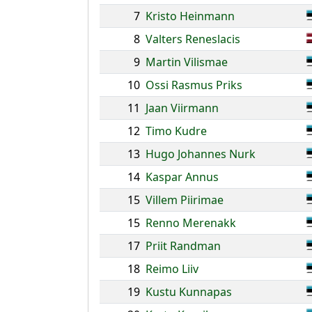
7
Kristo Heinmann
8
Valters Reneslacis
9
Martin Vilismae
10
Ossi Rasmus Priks
11
Jaan Viirmann
12
Timo Kudre
13
Hugo Johannes Nurk
14
Kaspar Annus
15
Villem Piirimae
15
Renno Merenakk
17
Priit Randman
18
Reimo Liiv
19
Kustu Kunnapas