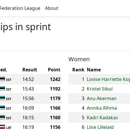
Federation League
About
ps in sprint
Women
Fed.
Result
Point
Rank
Name
14:52
1242
1
Lovise Harriette Ko
EST
15:43
1192
2
Kristel Sibul
EST
15:56
1179
3
Anu Akerman
EST
16:09
1166
4
Annika Rihma
EST
16:15
1160
5
Kadri Kadakas
EST
16:19
1156
6
Liise Lillelaid
LAT