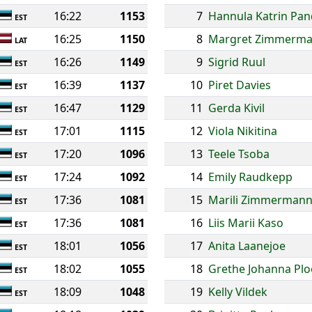
16:22
1153
7
Hannula Katrin Pan
EST
16:25
1150
8
Margret Zimmerm
LAT
16:26
1149
9
Sigrid Ruul
EST
16:39
1137
10
Piret Davies
EST
16:47
1129
11
Gerda Kivil
EST
17:01
1115
12
Viola Nikitina
EST
17:20
1096
13
Teele Tsoba
EST
17:24
1092
14
Emily Raudkepp
EST
17:36
1081
15
Marili Zimmerman
EST
17:36
1081
16
Liis Marii Kaso
EST
18:01
1056
17
Anita Laanejoe
EST
18:02
1055
18
Grethe Johanna P
EST
18:09
1048
19
Kelly Vildek
EST