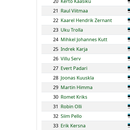
20
Kerto Kaasiku
21
Raul Viitmaa
22
Kaarel Hendrik Zernant
23
Uku Trolla
24
Mihkel Johannes Kutt
25
Indrek Karja
26
Villu Serv
27
Evert Padari
28
Joonas Kuuskla
29
Martin Himma
30
Romet Kriks
31
Robin Olli
32
Siim Pello
33
Erik Kersna