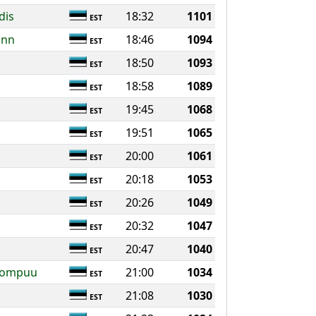
dis
18:32
1101
EST
ann
18:46
1094
EST
18:50
1093
EST
18:58
1089
EST
19:45
1068
EST
19:51
1065
EST
20:00
1061
EST
20:18
1053
EST
n
20:26
1049
EST
20:32
1047
EST
20:47
1040
EST
loompuu
21:00
1034
EST
21:08
1030
EST