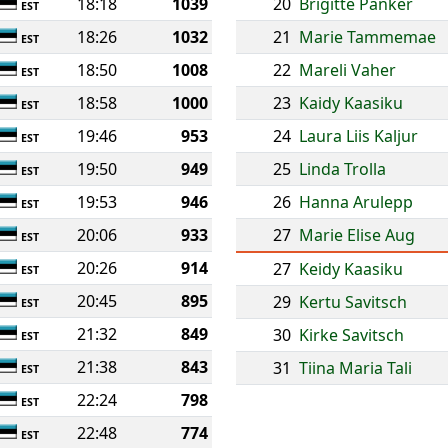
18:18
1039
20
Brigitte Panker
EST
18:26
1032
21
Marie Tammemae
EST
18:50
1008
22
Mareli Vaher
EST
18:58
1000
23
Kaidy Kaasiku
EST
19:46
953
24
Laura Liis Kaljur
EST
19:50
949
25
Linda Trolla
EST
19:53
946
26
Hanna Arulepp
EST
20:06
933
27
Marie Elise Aug
EST
20:26
914
27
Keidy Kaasiku
EST
20:45
895
29
Kertu Savitsch
EST
21:32
849
30
Kirke Savitsch
EST
21:38
843
31
Tiina Maria Tali
EST
22:24
798
EST
22:48
774
EST