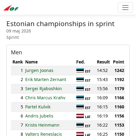
Estonian championships in sprint
09 maj 2026
Sprint
Men
Rank
Name
Fed.
Result
Point
1
Jurgen Joonas
14:52
1242
EST
2
Erik Marten Zernant
15:43
1192
EST
3
Sergei Rjaboshkin
15:56
1179
EST
4
Chris Marcus Krahv
16:09
1166
EST
5
Partel Kulvik
16:15
1160
EST
6
Andris Jubelis
16:19
1156
LAT
7
Kristo Heinmann
16:22
1153
EST
8
Valters Reneslacis
16:25
1150
LAT