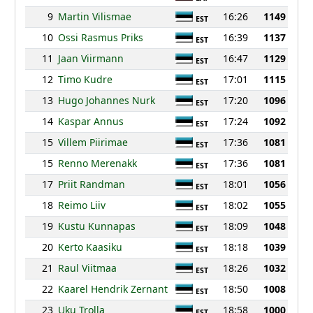
9
Martin Vilismae
16:26
1149
EST
10
Ossi Rasmus Priks
16:39
1137
EST
11
Jaan Viirmann
16:47
1129
EST
12
Timo Kudre
17:01
1115
EST
13
Hugo Johannes Nurk
17:20
1096
EST
14
Kaspar Annus
17:24
1092
EST
15
Villem Piirimae
17:36
1081
EST
15
Renno Merenakk
17:36
1081
EST
17
Priit Randman
18:01
1056
EST
18
Reimo Liiv
18:02
1055
EST
19
Kustu Kunnapas
18:09
1048
EST
20
Kerto Kaasiku
18:18
1039
EST
21
Raul Viitmaa
18:26
1032
EST
22
Kaarel Hendrik Zernant
18:50
1008
EST
23
Uku Trolla
18:58
1000
EST