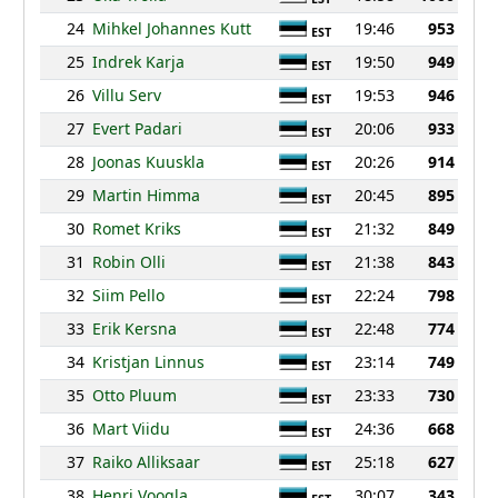
24
Mihkel Johannes Kutt
19:46
953
EST
25
Indrek Karja
19:50
949
EST
26
Villu Serv
19:53
946
EST
27
Evert Padari
20:06
933
EST
28
Joonas Kuuskla
20:26
914
EST
29
Martin Himma
20:45
895
EST
30
Romet Kriks
21:32
849
EST
31
Robin Olli
21:38
843
EST
32
Siim Pello
22:24
798
EST
33
Erik Kersna
22:48
774
EST
34
Kristjan Linnus
23:14
749
EST
35
Otto Pluum
23:33
730
EST
36
Mart Viidu
24:36
668
EST
37
Raiko Alliksaar
25:18
627
EST
38
Henri Voogla
30:07
343