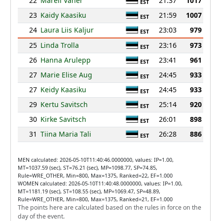
22
Mareli Vaher
21:37
1017
EST
23
Kaidy Kaasiku
21:59
1007
EST
24
Laura Liis Kaljur
23:03
979
EST
25
Linda Trolla
23:16
973
EST
26
Hanna Arulepp
23:41
961
EST
27
Marie Elise Aug
24:45
933
EST
27
Keidy Kaasiku
24:45
933
EST
29
Kertu Savitsch
25:14
920
EST
30
Kirke Savitsch
26:01
898
EST
31
Tiina Maria Tali
26:28
886
EST
MEN calculated: 2026-05-10T11:40:46.0000000, values: IP=1.00,
MT=1037.59 (sec), ST=76.21 (sec), MP=1098.77, SP=74.85,
Rule=WRE_OTHER, Min=800, Max=1375, Ranked=22, EF=1.000
WOMEN calculated: 2026-05-10T11:40:48.0000000, values: IP=1.00,
MT=1181.19 (sec), ST=108.55 (sec), MP=1069.47, SP=48.89,
Rule=WRE_OTHER, Min=800, Max=1375, Ranked=21, EF=1.000
The points here are calculated based on the rules in force on the
day of the event.