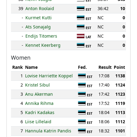
EST
39
Anton Roolaid
36:42
10
EST
-
Kurmet Kutti
NC
0
EST
-
Ats Sonajalg
NC
0
EST
-
Endijs Titomers
NC
0
LAT
-
Kennet Keerberg
NC
0
EST
Women
Rank
Name
Fed.
Result
Point
1
Lovise Harriette Koppel
17:08
1138
EST
2
Kristel Sibul
17:40
1124
EST
3
Anu Akerman
17:42
1123
EST
4
Annika Rihma
17:52
1119
EST
5
Kadri Kadakas
18:04
1113
EST
6
Liise Lillelaid
18:06
1112
EST
7
Hannula Katrin Pandis
18:32
1101
EST