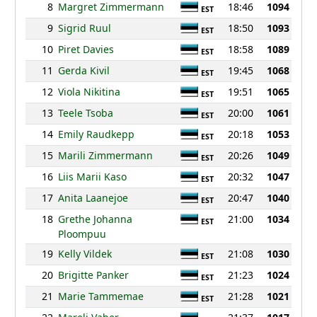
8
Margret Zimmermann
18:46
1094
EST
9
Sigrid Ruul
18:50
1093
EST
10
Piret Davies
18:58
1089
EST
11
Gerda Kivil
19:45
1068
EST
12
Viola Nikitina
19:51
1065
EST
13
Teele Tsoba
20:00
1061
EST
14
Emily Raudkepp
20:18
1053
EST
15
Marili Zimmermann
20:26
1049
EST
16
Liis Marii Kaso
20:32
1047
EST
17
Anita Laanejoe
20:47
1040
EST
18
Grethe Johanna
21:00
1034
EST
Ploompuu
19
Kelly Vildek
21:08
1030
EST
20
Brigitte Panker
21:23
1024
EST
21
Marie Tammemae
21:28
1021
EST