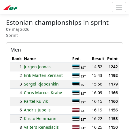
Estonian championships in sprint
09 maj 2026
Sprint
Men
Rank
Name
Fed.
Result
Point
1
Jurgen Joonas
14:52
1242
EST
2
Erik Marten Zernant
15:43
1192
EST
3
Sergei Rjaboshkin
15:56
1179
EST
4
Chris Marcus Krahv
16:09
1166
EST
5
Partel Kulvik
16:15
1160
EST
6
Andris Jubelis
16:19
1156
LAT
7
Kristo Heinmann
16:22
1153
EST
8
Valters Reneslacis
16:25
1150
LAT