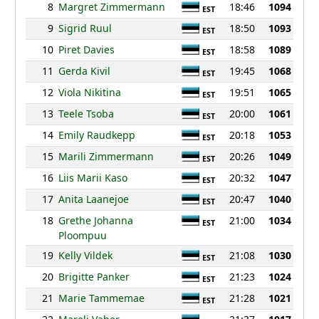
8
Margret Zimmermann
18:46
1094
EST
9
Sigrid Ruul
18:50
1093
EST
10
Piret Davies
18:58
1089
EST
11
Gerda Kivil
19:45
1068
EST
12
Viola Nikitina
19:51
1065
EST
13
Teele Tsoba
20:00
1061
EST
14
Emily Raudkepp
20:18
1053
EST
15
Marili Zimmermann
20:26
1049
EST
16
Liis Marii Kaso
20:32
1047
EST
17
Anita Laanejoe
20:47
1040
EST
18
Grethe Johanna
21:00
1034
EST
Ploompuu
19
Kelly Vildek
21:08
1030
EST
20
Brigitte Panker
21:23
1024
EST
21
Marie Tammemae
21:28
1021
EST