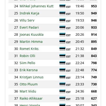
24
Mihkel Johannes Kutt
19:46
953
EST
25
Indrek Karja
19:50
949
EST
26
Villu Serv
19:53
946
EST
27
Evert Padari
20:06
933
EST
28
Joonas Kuuskla
20:26
914
EST
29
Martin Himma
20:45
895
EST
30
Romet Kriks
21:32
849
EST
31
Robin Olli
21:38
843
EST
32
Siim Pello
22:24
798
EST
33
Erik Kersna
22:48
774
EST
34
Kristjan Linnus
23:14
749
EST
35
Otto Pluum
23:33
730
EST
36
Mart Viidu
24:36
668
EST
37
Raiko Alliksaar
25:18
627
EST
38
Henri Voogla
30:07
343