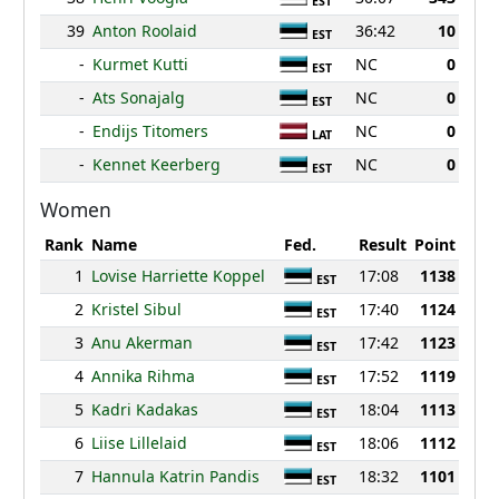
EST
39
Anton Roolaid
36:42
10
EST
-
Kurmet Kutti
NC
0
EST
-
Ats Sonajalg
NC
0
EST
-
Endijs Titomers
NC
0
LAT
-
Kennet Keerberg
NC
0
EST
Women
Rank
Name
Fed.
Result
Point
1
Lovise Harriette Koppel
17:08
1138
EST
2
Kristel Sibul
17:40
1124
EST
3
Anu Akerman
17:42
1123
EST
4
Annika Rihma
17:52
1119
EST
5
Kadri Kadakas
18:04
1113
EST
6
Liise Lillelaid
18:06
1112
EST
7
Hannula Katrin Pandis
18:32
1101
EST