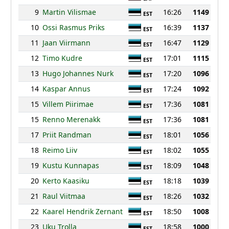
9
Martin Vilismae
16:26
1149
EST
10
Ossi Rasmus Priks
16:39
1137
EST
11
Jaan Viirmann
16:47
1129
EST
12
Timo Kudre
17:01
1115
EST
13
Hugo Johannes Nurk
17:20
1096
EST
14
Kaspar Annus
17:24
1092
EST
15
Villem Piirimae
17:36
1081
EST
15
Renno Merenakk
17:36
1081
EST
17
Priit Randman
18:01
1056
EST
18
Reimo Liiv
18:02
1055
EST
19
Kustu Kunnapas
18:09
1048
EST
20
Kerto Kaasiku
18:18
1039
EST
21
Raul Viitmaa
18:26
1032
EST
22
Kaarel Hendrik Zernant
18:50
1008
EST
23
Uku Trolla
18:58
1000
EST