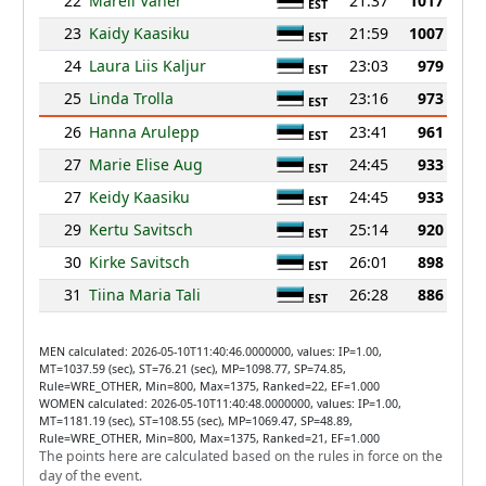
22
Mareli Vaher
21:37
1017
EST
23
Kaidy Kaasiku
21:59
1007
EST
24
Laura Liis Kaljur
23:03
979
EST
25
Linda Trolla
23:16
973
EST
26
Hanna Arulepp
23:41
961
EST
27
Marie Elise Aug
24:45
933
EST
27
Keidy Kaasiku
24:45
933
EST
29
Kertu Savitsch
25:14
920
EST
30
Kirke Savitsch
26:01
898
EST
31
Tiina Maria Tali
26:28
886
EST
MEN calculated: 2026-05-10T11:40:46.0000000, values: IP=1.00,
MT=1037.59 (sec), ST=76.21 (sec), MP=1098.77, SP=74.85,
Rule=WRE_OTHER, Min=800, Max=1375, Ranked=22, EF=1.000
WOMEN calculated: 2026-05-10T11:40:48.0000000, values: IP=1.00,
MT=1181.19 (sec), ST=108.55 (sec), MP=1069.47, SP=48.89,
Rule=WRE_OTHER, Min=800, Max=1375, Ranked=21, EF=1.000
The points here are calculated based on the rules in force on the
day of the event.