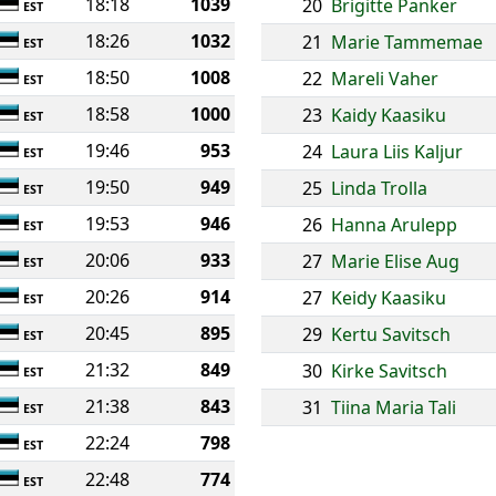
18:18
1039
20
Brigitte Panker
EST
18:26
1032
21
Marie Tammemae
EST
18:50
1008
22
Mareli Vaher
EST
18:58
1000
23
Kaidy Kaasiku
EST
19:46
953
24
Laura Liis Kaljur
EST
19:50
949
25
Linda Trolla
EST
19:53
946
26
Hanna Arulepp
EST
20:06
933
27
Marie Elise Aug
EST
20:26
914
27
Keidy Kaasiku
EST
20:45
895
29
Kertu Savitsch
EST
21:32
849
30
Kirke Savitsch
EST
21:38
843
31
Tiina Maria Tali
EST
22:24
798
EST
22:48
774
EST