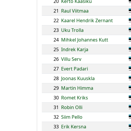
20
Kerto Kaasiku
21
Raul Viitmaa
22
Kaarel Hendrik Zernant
23
Uku Trolla
24
Mihkel Johannes Kutt
25
Indrek Karja
26
Villu Serv
27
Evert Padari
28
Joonas Kuuskla
29
Martin Himma
30
Romet Kriks
31
Robin Olli
32
Siim Pello
33
Erik Kersna