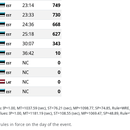
23:14
749
EST
23:33
730
EST
24:36
668
EST
25:18
627
EST
30:07
343
EST
36:42
10
EST
NC
0
EST
NC
0
EST
NC
0
LAT
NC
0
EST
s: IP=1.00, MT=1037.59 (sec), ST=76.21 (sec), MP=1098.77, SP=74.85, Rule=
lues: IP=1.00, MT=1181.19 (sec), ST=108.55 (sec), MP=1069.47, SP=48.89, R
ules in force on the day of the event.