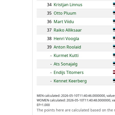
34
Kristjan Linnus
35
Otto Pluum
36
Mart Viidu
37
Raiko Alliksaar
38
Henri Voogla
39
Anton Roolaid
-
Kurmet Kutti
-
Ats Sonajalg
-
Endijs Titomers
-
Kennet Keerberg
MEN calculated: 2026-05-10T11:40:46.0000000, value
WOMEN calculated: 2026-05-10T11:40:48.0000000, va
EF=1.000
The points here are calculated based on the r