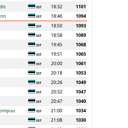
dis
18:32
1101
EST
ann
18:46
1094
EST
18:50
1093
EST
18:58
1089
EST
19:45
1068
EST
19:51
1065
EST
20:00
1061
EST
20:18
1053
EST
n
20:26
1049
EST
20:32
1047
EST
20:47
1040
EST
loompuu
21:00
1034
EST
21:08
1030
EST