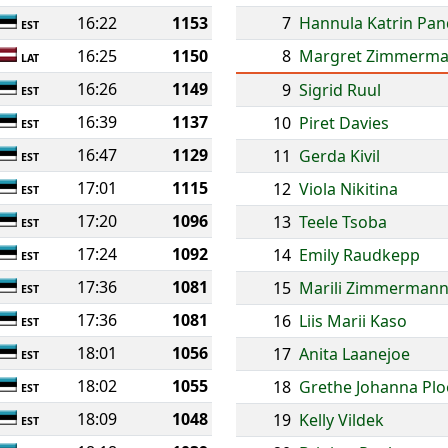
16:22
1153
7
Hannula Katrin Pan
EST
16:25
1150
8
Margret Zimmerm
LAT
16:26
1149
9
Sigrid Ruul
EST
16:39
1137
10
Piret Davies
EST
16:47
1129
11
Gerda Kivil
EST
17:01
1115
12
Viola Nikitina
EST
17:20
1096
13
Teele Tsoba
EST
17:24
1092
14
Emily Raudkepp
EST
17:36
1081
15
Marili Zimmerman
EST
17:36
1081
16
Liis Marii Kaso
EST
18:01
1056
17
Anita Laanejoe
EST
18:02
1055
18
Grethe Johanna P
EST
18:09
1048
19
Kelly Vildek
EST