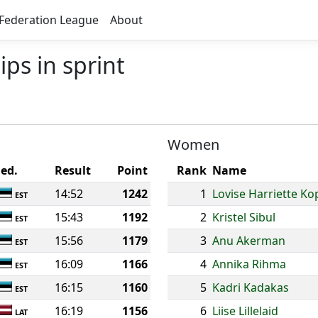
Federation League
About
ps in sprint
Women
Fed.
Result
Point
Rank
Name
14:52
1242
1
Lovise Harriette Ko
EST
15:43
1192
2
Kristel Sibul
EST
15:56
1179
3
Anu Akerman
EST
16:09
1166
4
Annika Rihma
EST
16:15
1160
5
Kadri Kadakas
EST
16:19
1156
6
Liise Lillelaid
LAT