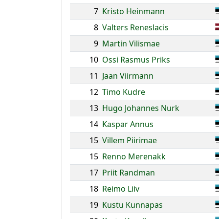
7
Kristo Heinmann
8
Valters Reneslacis
9
Martin Vilismae
10
Ossi Rasmus Priks
11
Jaan Viirmann
12
Timo Kudre
13
Hugo Johannes Nurk
14
Kaspar Annus
15
Villem Piirimae
15
Renno Merenakk
17
Priit Randman
18
Reimo Liiv
19
Kustu Kunnapas