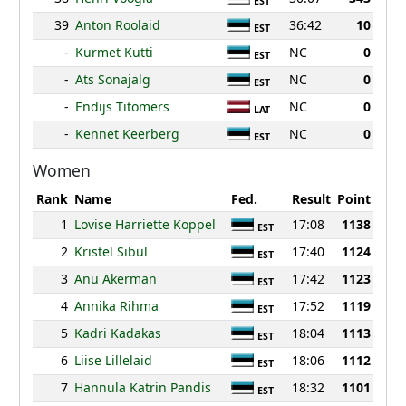
EST
39
Anton Roolaid
36:42
10
EST
-
Kurmet Kutti
NC
0
EST
-
Ats Sonajalg
NC
0
EST
-
Endijs Titomers
NC
0
LAT
-
Kennet Keerberg
NC
0
EST
Women
Rank
Name
Fed.
Result
Point
1
Lovise Harriette Koppel
17:08
1138
EST
2
Kristel Sibul
17:40
1124
EST
3
Anu Akerman
17:42
1123
EST
4
Annika Rihma
17:52
1119
EST
5
Kadri Kadakas
18:04
1113
EST
6
Liise Lillelaid
18:06
1112
EST
7
Hannula Katrin Pandis
18:32
1101
EST