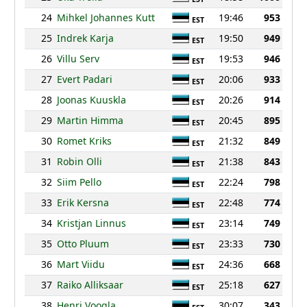
24
Mihkel Johannes Kutt
19:46
953
EST
25
Indrek Karja
19:50
949
EST
26
Villu Serv
19:53
946
EST
27
Evert Padari
20:06
933
EST
28
Joonas Kuuskla
20:26
914
EST
29
Martin Himma
20:45
895
EST
30
Romet Kriks
21:32
849
EST
31
Robin Olli
21:38
843
EST
32
Siim Pello
22:24
798
EST
33
Erik Kersna
22:48
774
EST
34
Kristjan Linnus
23:14
749
EST
35
Otto Pluum
23:33
730
EST
36
Mart Viidu
24:36
668
EST
37
Raiko Alliksaar
25:18
627
EST
38
Henri Voogla
30:07
343