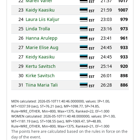
22
Mareli Vaher
21:37
1017
EST
23
Kaidy Kaasiku
21:59
1007
EST
24
Laura Liis Kaljur
23:03
979
EST
25
Linda Trolla
23:16
973
EST
26
Hanna Arulepp
23:41
961
EST
27
Marie Elise Aug
24:45
933
EST
27
Keidy Kaasiku
24:45
933
EST
29
Kertu Savitsch
25:14
920
EST
30
Kirke Savitsch
26:01
898
EST
31
Tiina Maria Tali
26:28
886
EST
MEN calculated: 2026-05-10T11:40:46.0000000, values: IP=1.00,
MT=1037.59 (sec), ST=76.21 (sec), MP=1098.77, SP=74.85,
Rule=WRE_OTHER, Min=800, Max=1375, Ranked=22, EF=1.000
WOMEN calculated: 2026-05-10T11:40:48.0000000, values: IP=1.00,
MT=1181.19 (sec), ST=108.55 (sec), MP=1069.47, SP=48.89,
Rule=WRE_OTHER, Min=800, Max=1375, Ranked=21, EF=1.000
The points here are calculated based on the rules in force on the
day of the event.