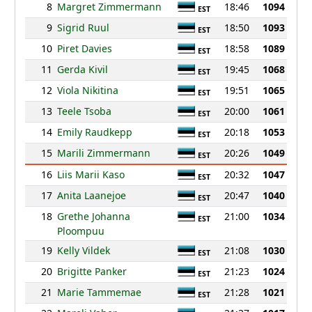
8
Margret Zimmermann
18:46
1094
EST
9
Sigrid Ruul
18:50
1093
EST
10
Piret Davies
18:58
1089
EST
11
Gerda Kivil
19:45
1068
EST
12
Viola Nikitina
19:51
1065
EST
13
Teele Tsoba
20:00
1061
EST
14
Emily Raudkepp
20:18
1053
EST
15
Marili Zimmermann
20:26
1049
EST
16
Liis Marii Kaso
20:32
1047
EST
17
Anita Laanejoe
20:47
1040
EST
18
Grethe Johanna
21:00
1034
EST
Ploompuu
19
Kelly Vildek
21:08
1030
EST
20
Brigitte Panker
21:23
1024
EST
21
Marie Tammemae
21:28
1021
EST