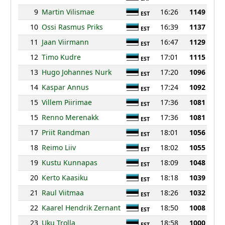
9
Martin Vilismae
16:26
1149
EST
10
Ossi Rasmus Priks
16:39
1137
EST
11
Jaan Viirmann
16:47
1129
EST
12
Timo Kudre
17:01
1115
EST
13
Hugo Johannes Nurk
17:20
1096
EST
14
Kaspar Annus
17:24
1092
EST
15
Villem Piirimae
17:36
1081
EST
15
Renno Merenakk
17:36
1081
EST
17
Priit Randman
18:01
1056
EST
18
Reimo Liiv
18:02
1055
EST
19
Kustu Kunnapas
18:09
1048
EST
20
Kerto Kaasiku
18:18
1039
EST
21
Raul Viitmaa
18:26
1032
EST
22
Kaarel Hendrik Zernant
18:50
1008
EST
23
Uku Trolla
18:58
1000
EST