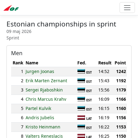
Estonian championships in sprint
09 maj 2026
Sprint
Men
Rank
Name
Fed.
Result
Point
1
Jurgen Joonas
14:52
1242
EST
2
Erik Marten Zernant
15:43
1192
EST
3
Sergei Rjaboshkin
15:56
1179
EST
4
Chris Marcus Krahv
16:09
1166
EST
5
Partel Kulvik
16:15
1160
EST
6
Andris Jubelis
16:19
1156
LAT
7
Kristo Heinmann
16:22
1153
EST
8
Valters Reneslacis
16:25
1150
LAT