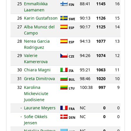
25
EmmaRiikka
88:41
1145
16
FIN
Laamanen
26
Karin Gustafsson
90:13
1126
15
SWE
27
Alba Munoz del
90:17
1125
14
ESP
Campo
28
Nerea Garcia
94:13
1077
13
ESP
Rodriguez
29
Valerie
94:26
1074
12
CZE
Kamererova
30
Chiara Magni
95:21
1063
11
ITA
31
Greta Dimitrova
98:46
1020
10
BUL
32
Karolina
100:38
997
9
LTU
Mickeviciute
Juodisiene
-
Laurane Meyers
NC
0
0
FRA
-
Sofie Okkels
NC
0
0
DEN
Jensen
-
Nataliia Pustova
NC
0
0