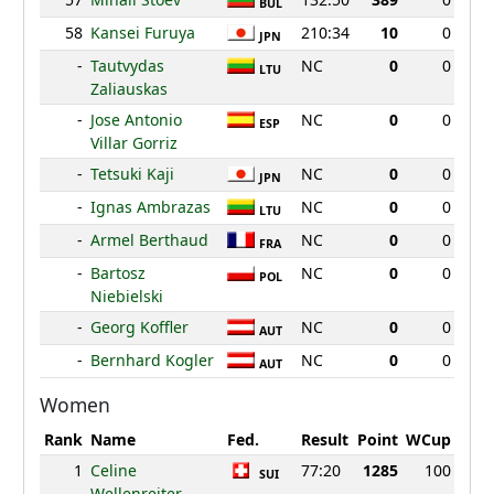
BUL
58
Kansei Furuya
210:34
10
0
JPN
-
Tautvydas
NC
0
0
LTU
Zaliauskas
-
Jose Antonio
NC
0
0
ESP
Villar Gorriz
-
Tetsuki Kaji
NC
0
0
JPN
-
Ignas Ambrazas
NC
0
0
LTU
-
Armel Berthaud
NC
0
0
FRA
-
Bartosz
NC
0
0
POL
Niebielski
-
Georg Koffler
NC
0
0
AUT
-
Bernhard Kogler
NC
0
0
AUT
Women
Rank
Name
Fed.
Result
Point
WCup
1
Celine
77:20
1285
100
SUI
Wellenreiter