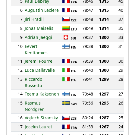
5
Paul Debray
78:46
1315
45
FRA
6
Augustin Leclere
78:47
1315
40
FRA
7
Jiri Hradil
78:48
1314
37
CZE
8
Jonas Maiselis
78:49
1314
35
LTU
9
Adrian Jaeggi
79:37
1300
33
SUI
10
Eevert
79:38
1300
31
FIN
Kenttamies
11
Jeremi Pourre
79:39
1300
30
FRA
12
Luca Dallavalle
79:40
1300
29
ITA
13
Riccardo
79:41
1299
28
ITA
Rossetto
14
Teemu Kaksonen
79:48
1297
27
FIN
15
Rasmus
79:56
1295
26
SWE
Nordgren
16
Vojtech Stransky
80:24
1287
25
CZE
17
Jocelin Lauret
81:33
1267
24
FRA