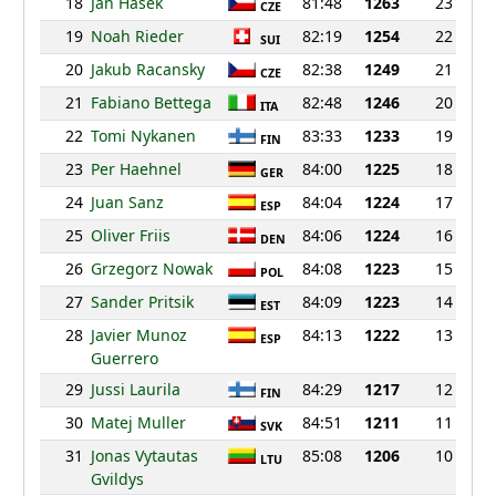
18
Jan Hasek
81:48
1263
23
CZE
19
Noah Rieder
82:19
1254
22
SUI
20
Jakub Racansky
82:38
1249
21
CZE
21
Fabiano Bettega
82:48
1246
20
ITA
22
Tomi Nykanen
83:33
1233
19
FIN
23
Per Haehnel
84:00
1225
18
GER
24
Juan Sanz
84:04
1224
17
ESP
25
Oliver Friis
84:06
1224
16
DEN
26
Grzegorz Nowak
84:08
1223
15
POL
27
Sander Pritsik
84:09
1223
14
EST
28
Javier Munoz
84:13
1222
13
ESP
Guerrero
29
Jussi Laurila
84:29
1217
12
FIN
30
Matej Muller
84:51
1211
11
SVK
31
Jonas Vytautas
85:08
1206
10
LTU
Gvildys