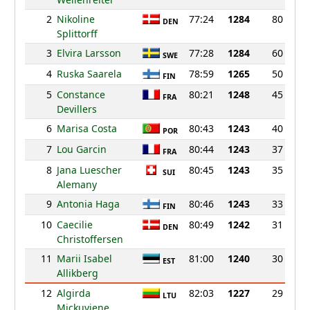
2
Nikoline
77:24
1284
80
DEN
Splittorff
3
Elvira Larsson
77:28
1284
60
SWE
4
Ruska Saarela
78:59
1265
50
FIN
5
Constance
80:21
1248
45
FRA
Devillers
6
Marisa Costa
80:43
1243
40
POR
7
Lou Garcin
80:44
1243
37
FRA
8
Jana Luescher
80:45
1243
35
SUI
Alemany
9
Antonia Haga
80:46
1243
33
FIN
10
Caecilie
80:49
1242
31
DEN
Christoffersen
11
Marii Isabel
81:00
1240
30
EST
Allikberg
12
Algirda
82:03
1227
29
LTU
Mickuviene