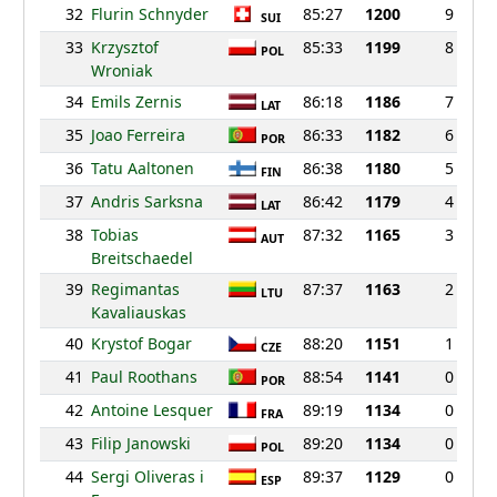
32
Flurin Schnyder
85:27
1200
9
SUI
33
Krzysztof
85:33
1199
8
POL
Wroniak
34
Emils Zernis
86:18
1186
7
LAT
35
Joao Ferreira
86:33
1182
6
POR
36
Tatu Aaltonen
86:38
1180
5
FIN
37
Andris Sarksna
86:42
1179
4
LAT
38
Tobias
87:32
1165
3
AUT
Breitschaedel
39
Regimantas
87:37
1163
2
LTU
Kavaliauskas
40
Krystof Bogar
88:20
1151
1
CZE
41
Paul Roothans
88:54
1141
0
POR
42
Antoine Lesquer
89:19
1134
0
FRA
43
Filip Janowski
89:20
1134
0
POL
44
Sergi Oliveras i
89:37
1129
0
ESP