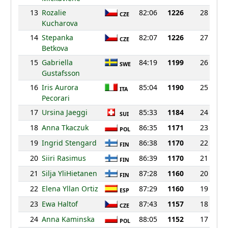
13
Rozalie
82:06
1226
28
CZE
Kucharova
14
Stepanka
82:07
1226
27
CZE
Betkova
15
Gabriella
84:19
1199
26
SWE
Gustafsson
16
Iris Aurora
85:04
1190
25
ITA
Pecorari
17
Ursina Jaeggi
85:33
1184
24
SUI
18
Anna Tkaczuk
86:35
1171
23
POL
19
Ingrid Stengard
86:38
1170
22
FIN
20
Siiri Rasimus
86:39
1170
21
FIN
21
Silja YliHietanen
87:28
1160
20
FIN
22
Elena Yllan Ortiz
87:29
1160
19
ESP
23
Ewa Haltof
87:43
1157
18
CZE
24
Anna Kaminska
88:05
1152
17
POL