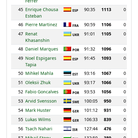
Ferrer
45
Enrique Chousa
90:35
1113
0
ESP
Esteban
46
Pierre Martinez
90:59
1106
0
FRA
47
Renat
91:01
1105
0
UKR
Khasanshin
48
Daniel Marques
91:32
1096
0
POR
49
Noel Espigares
91:45
1093
0
ESP
Tapia
50
Mihkel Mahla
93:16
1067
0
EST
51
Oleksii Zhuk
93:17
1066
0
UKR
52
Fabio Goncalves
93:53
1056
0
POR
53
Arvid Svensson
100:05
950
0
SWE
54
Mark Huster
101:12
931
0
GER
55
Lukas Wilms
106:33
839
0
GER
56
Tsach Nahari
127:44
476
0
ISR
57
Mihail Stoev
132:50
389
0