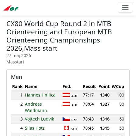
CX80 World Cup Round 2 in MTB
Orienteering and European MTB
Orienteering Championships
2026,Mass start
27 maj 2026
Masstart
Men
Rank
Name
Fed.
Result
Point
WCup
1
Hannes Hnilica
77:17
1340
100
AUT
2
Andreas
78:04
1327
80
AUT
Waldmann
3
Vojtech Ludvik
78:43
1316
60
CZE
4
Silas Hotz
78:45
1315
50
SUI